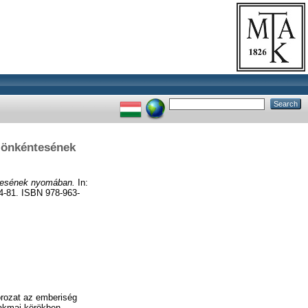
i önkéntesének
ntesének nyomában.
In:
4-81. ISBN 978-963-
orozat az emberiség
zakmai körökben.