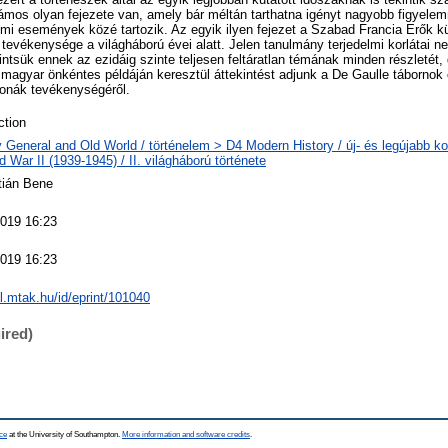
ámos olyan fejezete van, amely bár méltán tarthatna igényt nagyobb figyele
elmi események közé tartozik. Az egyik ilyen fejezet a Szabad Francia Erők kü
evékenysége a világháború évei alatt. Jelen tanulmány terjedelmi korlátai n
intsük ennek az ezidáig szinte teljesen feltáratlan témának minden részletét,
 magyar önkéntes példáján keresztül áttekintést adjunk a De Gaulle tábornok
onák tevékenységéről.
tion
y General and Old World / történelem > D4 Modern History / új- és legújabb ko
 War II (1939-1945) / II. világháború története
ztián Bene
019 16:23
019 16:23
al.mtak.hu/id/eprint/101040
ired)
ce
at the University of Southampton.
More information and software credits
.