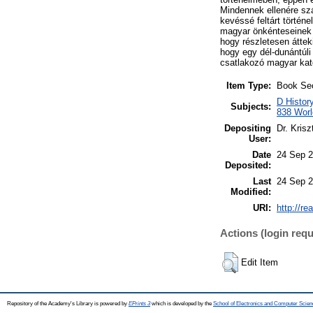
Mindennek ellenére sz
kevéssé feltárt történ
magyar önkénteseinek t
hogy részletesen áttek
hogy egy dél-dunántúli
csatlakozó magyar kat
Item Type:
Book Sec
D Histor
Subjects:
838 World
Depositing
Dr. Kris
User:
Date
24 Sep 2
Deposited:
Last
24 Sep 2
Modified:
URI:
http://re
Actions (login requ
Edit Item
Repository of the Academy's Library is powered by
EPrints 3
which is developed by the
School of Electronics and Computer Scien