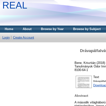
REAL
Home
About
Browse by Year
Browse by Subject
Login
Create Account
Drávapálfalvá
Bene, Krisztián
(2018)
Tanulmányok Ódor Imre
8100-64-1
Text
Drávapálfa
Downloa
Abstract
A második világháború
történelmében, éppen e