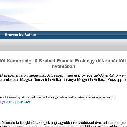
Browse by Author
tól Kamerunig: A Szabad Francia Erők egy dél-dunántúl
nyomában
Drávapálfalvától Kamerunig: A Szabad Francia Erők egy dél-dunántúli önké
 emlékére. Magyar Nemzeti Levéltár Baranya Megyei Levéltára, Pécs, pp. 7
lvától Kamerunig. A Szabad Francia Erők egy dél-dunántúli önkéntesének nyomában.pdf
d (46MB)
|
Preview
 története kétségkívül az egyik legnagyobb érdeklődéssel övezett eseménys
zért a történészek által az egyik legjobban kutatott időszaknak is tekintik s