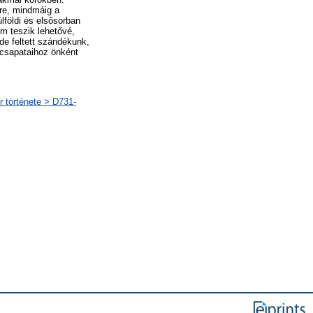
mre, mindmáig a
lföldi és elsősorban
em teszik lehetővé,
 de feltett szándékunk,
 csapataihoz önként
r története > D731-