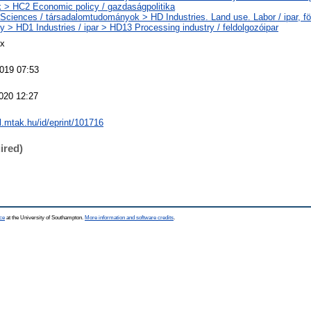
k > HC2 Economic policy / gazdaságpolitika
 Sciences / társadalomtudományok > HD Industries. Land use. Labor / ipar, fö
 > HD1 Industries / ipar > HD13 Processing industry / feldolgozóipar
ux
019 07:53
020 12:27
al.mtak.hu/id/eprint/101716
ired)
ce
at the University of Southampton.
More information and software credits
.