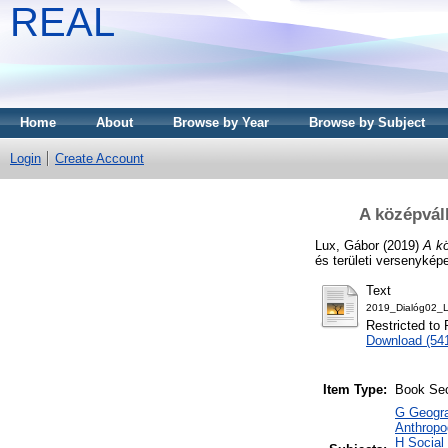
REAL
Home
About
Browse by Year
Browse by Subject
Login
Create Account
A középváll
Lux, Gábor
(2019)
A kö
és területi versenyké
Text
2019_Dialóg02_L
Restricted to 
Download (54
Item Type:
Book Sec
G Geogra
Anthropo
H Social