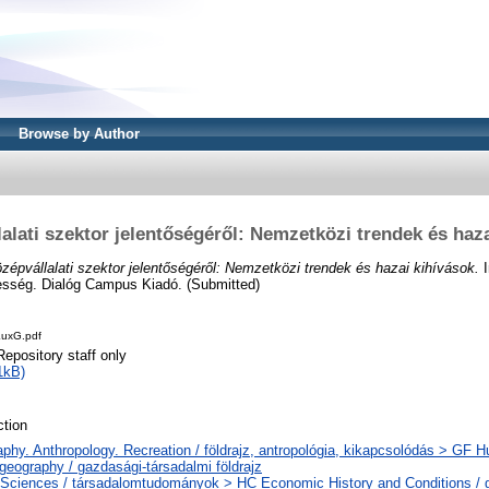
Browse by Author
alati szektor jelentőségéről: Nemzetközi trendek és haz
zépvállalati szektor jelentőségéről: Nemzetközi trendek és hazai kihívások.
I
pesség. Dialóg Campus Kiadó. (Submitted)
uxG.pdf
Repository staff only
1kB)
tion
phy. Anthropology. Recreation / földrajz, antropológia, kikapcsolódás > GF 
geography / gazdasági-társadalmi földrajz
 Sciences / társadalomtudományok > HC Economic History and Conditions / 