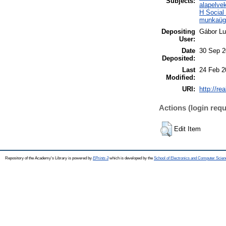
Subjects:
alapelve
H Social
munkaügy
Depositing
Gábor L
User:
Date
30 Sep 2
Deposited:
Last
24 Feb 2
Modified:
URI:
http://re
Actions (login requ
Edit Item
Repository of the Academy's Library is powered by
EPrints 3
which is developed by the
School of Electronics and Computer Scien