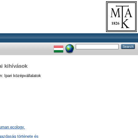
ai kihívások
n: Ipari középvállalatok
Human ecology.
gazdaság története és