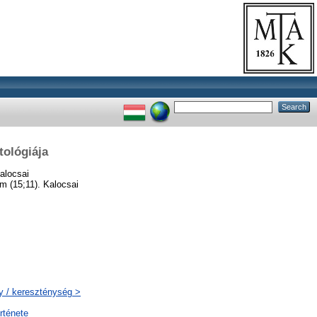
tológiája
alocsai
 (15;11). Kalocsai
ty / kereszténység >
rténete