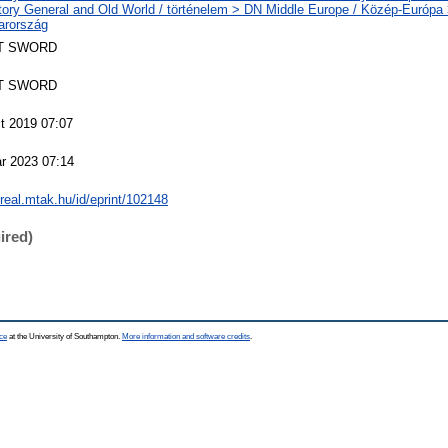
tory General and Old World / történelem > DN Middle Europe / Közép-Európa
arország
T SWORD
T SWORD
t 2019 07:07
r 2023 07:14
/real.mtak.hu/id/eprint/102148
ired)
ce
at the University of Southampton.
More information and software credits
.