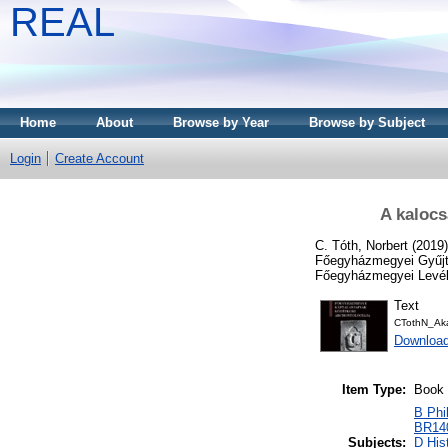
REAL
Home
About
Browse by Year
Browse by Subject
Login
Create Account
A kalocs
C. Tóth, Norbert
(2019
Főegyházmegyei Gyűjte
Főegyházmegyei Levélt
Text
CTothN_Aka
Downloa
Item Type:
Book
B Phi
BR140
Subjects:
D His