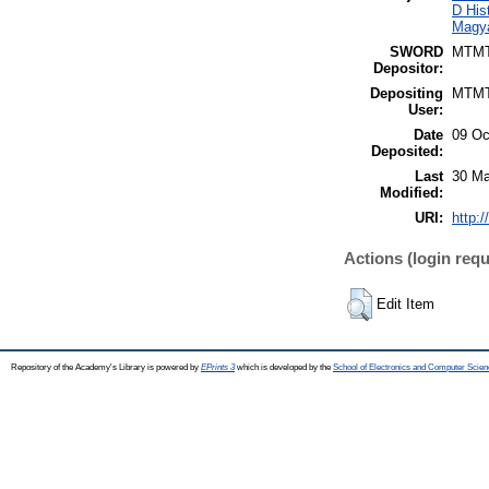
D His
Magy
SWORD
MTM
Depositor:
Depositing
MTM
User:
Date
09 Oc
Deposited:
Last
30 Ma
Modified:
URI:
http:/
Actions (login requ
Edit Item
Repository of the Academy's Library is powered by
EPrints 3
which is developed by the
School of Electronics and Computer Scien