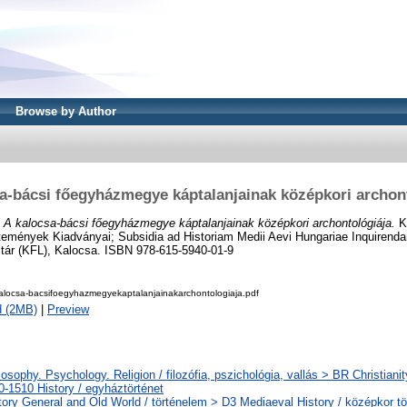
Browse by Author
a-bácsi főegyházmegye káptalanjainak középkori archon
)
A kalocsa-bácsi főegyházmegye káptalanjainak középkori archontológiája.
K
mények Kiadványai; Subsidia ad Historiam Medii Aevi Hungariae Inquirendam
ár (KFL), Kalocsa. ISBN 978-615-5940-01-9
locsa-bacsifoegyhazmegyekaptalanjainakarchontologiaja.pdf
d (2MB)
|
Preview
losophy. Psychology. Religion / filozófia, pszichológia, vallás > BR Christiani
-1510 History / egyháztörténet
tory General and Old World / történelem > D3 Mediaeval History / középkor tö