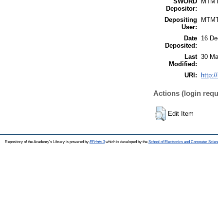
SWORD
MTM
Depositor:
Depositing
MTM
User:
Date
16 De
Deposited:
Last
30 Ma
Modified:
URI:
http:/
Actions (login requ
Edit Item
Repository of the Academy's Library is powered by
EPrints 3
which is developed by the
School of Electronics and Computer Scien