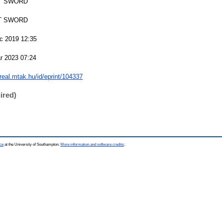
T SWORD
T SWORD
c 2019 12:35
r 2023 07:24
/real.mtak.hu/id/eprint/104337
ired)
ce
at the University of Southampton.
More information and software credits
.