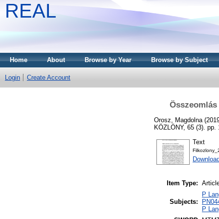
REAL
Home
About
Browse by Year
Browse by Subject
Login
Create Account
Összeomlás é
Orosz, Magdolna
(201
KÖZLÖNY, 65 (3). pp.
Text
Filkozlony
Download
Item Type:
Articl
P Lang
Subjects:
PN0441
P Lan