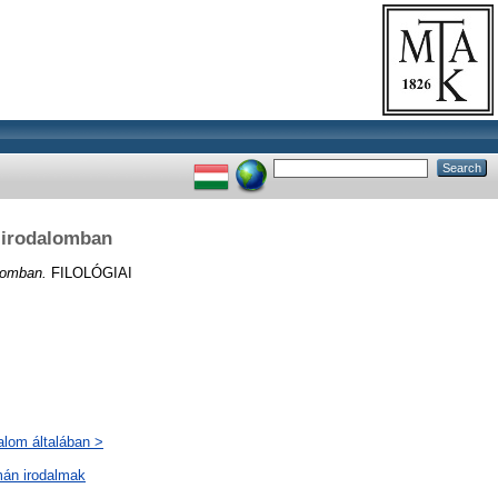
k irodalomban
lomban.
FILOLÓGIAI
alom általában >
mán irodalmak