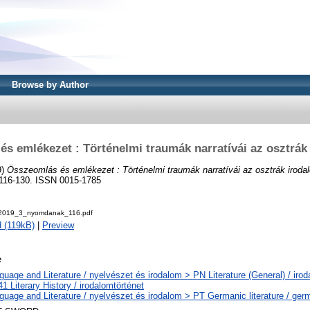
Browse by Author
s emlékezet : Történelmi traumák narratívái az osztrá
9)
Összeomlás és emlékezet : Történelmi traumák narratívái az osztrák iroda
 116-130. ISSN 0015-1785
_2019_3_nyomdanak_116.pdf
 (119kB)
|
Preview
e
uage and Literature / nyelvészet és irodalom > PN Literature (General) / irod
 Literary History / irodalomtörténet
guage and Literature / nyelvészet és irodalom > PT Germanic literature / ger