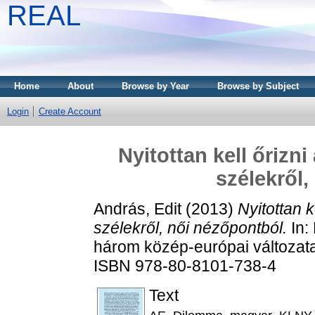
REAL
Home
About
Browse by Year
Browse by Subject
Login
Create Account
Nyitottan kell őrizni
szélekről,
András, Edit
(2013)
Nyitottan k
szélekről, női nézőpontból.
In:
három közép-európai változata.
ISBN 978-80-8101-738-4
Text