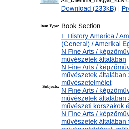
AE_Dilemma_magyar_KLNY.
Download (233kB)
|
Pr
Book Section
Item Type:
E History America / Am
(General) / Amerikai E
N Fine Arts / képzőműv
művészetek általában
N Fine Arts / képzőműv
művészetek általában >
művészetelmélet
Subjects:
N Fine Arts / képzőműv
művészetek általában >
művészeti korszakok é
N Fine Arts / képzőműv
művészetek általában > 