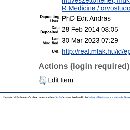
művészettörténet, műkr
R Medicine / orvostud
Depositing
PhD Edit Andras
User:
Date
28 Feb 2014 08:05
Deposited:
Last
30 Mar 2023 07:29
Modified:
http://real.mtak.hu/id/e
URI:
Actions (login required)
Edit Item
Repository of the Academy's Library is powered by
EPrints 3
which is developed by the
School of Electronics and Computer Scien