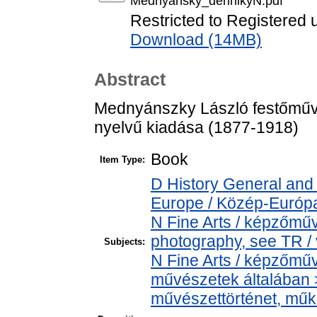
Mednyansky_dennikyN.pdf
Restricted to Registered 
Download (14MB)
Abstract
Mednyánszky László festőművé
nyelvű kiadása (1877-1918)
Book
Item Type:
D History General and
Europe / Közép-Európ
N Fine Arts / képzőműv
photography, see TR / 
Subjects:
N Fine Arts / képzőműv
művészetek általában > 
művészettörténet, műkr