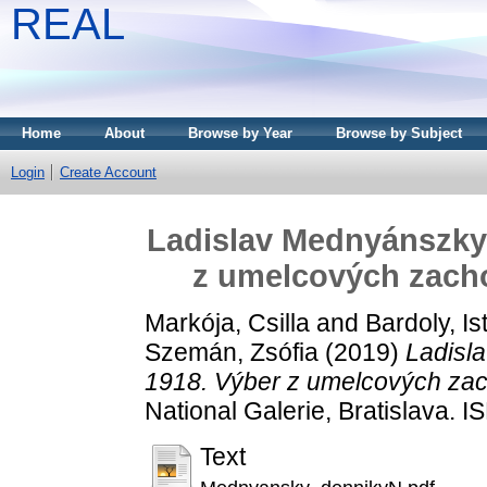
REAL
Home
About
Browse by Year
Browse by Subject
Login
Create Account
Ladislav Mednyánszky
z umelcových zacho
Markója, Csilla
and
Bardoly, Is
Szemán, Zsófia
(2019)
Ladisl
1918. Výber z umelcových zac
National Galerie, Bratislava.
Text