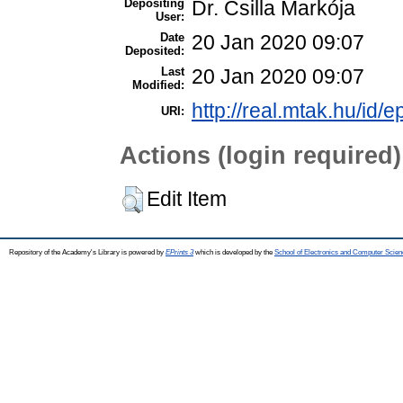
Depositing
Dr. Csilla Markója
User:
Date
20 Jan 2020 09:07
Deposited:
Last
20 Jan 2020 09:07
Modified:
http://real.mtak.hu/id/
URI:
Actions (login required)
Edit Item
Repository of the Academy's Library is powered by
EPrints 3
which is developed by the
School of Electronics and Computer Scien