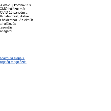
-CoV-2 új koronavírus
oMOMO hálózat már
a COVID-19 pandémia
i halálozást, illetve
a hálózathoz. Az elmúlt
 a halálozás
zezonális
tlagától.
sadalmi szerepe >
betegség-megelőzés