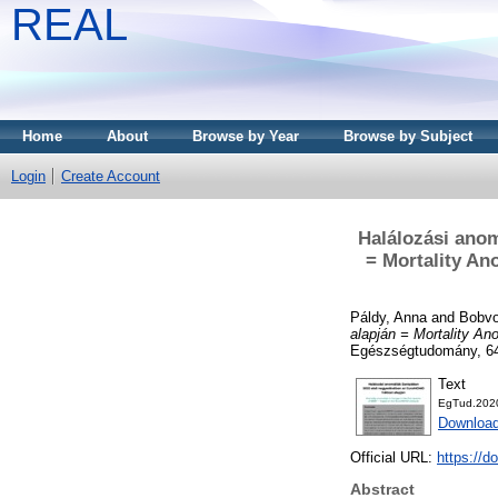
REAL
Home
About
Browse by Year
Browse by Subject
Login
Create Account
Halálozási ano
= Mortality An
Páldy, Anna
and
Bobvo
alapján = Mortality An
Egészségtudomány, 64 
Text
EgTud.2020
Download
Official URL:
https://d
Abstract