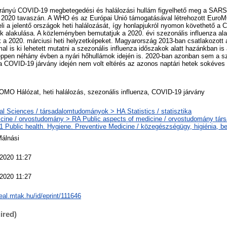
arányú COVID-19 megbetegedési és halálozási hullám figyelhető meg a SARS
 2020 tavaszán. A WHO és az Európai Unió támogatásával létrehozott Eur
li a jelentő országok heti halálozását, így honlapjukról nyomon követhető 
ok alakulása. A közleményben bemutatjuk a 2020. évi szezonális influenza alatt
k a 2020. márciusi heti helyzetképeket. Magyarország 2013-ban csatlakozott 
l is ki lehetett mutatni a szezonális influenza időszakok alatt hazánkban is
ppen néhány évben a nyári hőhullámok idején is. 2020-ban azonban sem a s
a COVID-19 járvány idején nem volt eltérés az azonos naptári hetek sokéves á
MO Hálózat, heti halálozás, szezonális influenza, COVID-19 járvány
al Sciences / társadalomtudományok > HA Statistics / statisztika
cine / orvostudomány > RA Public aspects of medicine / orvostudomány tár
 Public health. Hygiene. Preventive Medicine / közegészségügy, higiénia, 
Málnási
 2020 11:27
 2020 11:27
real.mtak.hu/id/eprint/111646
ired)