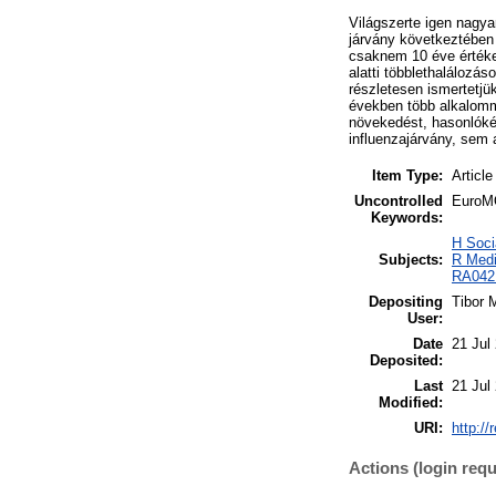
Világszerte igen nagy
járvány következtében
csaknem 10 éve értéke
alatti többlethalálozás
részletesen ismertetjü
években több alkalomma
növekedést, hasonlóké
influenzajárvány, sem 
Item Type:
Article
Uncontrolled
EuroMO
Keywords:
H Soci
Subjects:
R Medi
RA0421
Depositing
Tibor 
User:
Date
21 Jul
Deposited:
Last
21 Jul
Modified:
URI:
http://
Actions (login requ