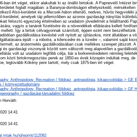
36-ban ért véget, ekkor alakultak ki az önálló birtokok. A Papnevelő Intézet birt
 területet foglalt magában: a Baranyai-dombságon elhelyezkedő, mérsékelten
delkező Alsó-kerületet és a Mecsek-háton elterülő, nedves, hűvös hegyvidéki 
lső-kerületet, amelyek táji jellemzőiben az azonos gazdasági irányítás különbö
rtokait felosztó egyezség értelmében az uradalom jövedelmét a felállítandó Pa
tására, vagyis a tanárok fizetésére és a növendékek ellátására kellett fordíta
ellett. Így a birtok célvagyonnak számított, éppen ezért nem beszélhetünk pr
adódóan gazdálkodása kevésbé volt nyitott az újításokra, mint általában a vi
gáltatásaira épült – a robotra, a kilencedre és a tizedre –, valamint saját keze
 termelt, az árutermelés gazdálkodásában csak mellékes szerepet játszott. A
ogi és gazdasági viszonyok között sem változott meg alapvetően a gazdálkod
llátás volt az uradalom legfőbb célja, bár a borkereskedelem némileg felérték
lom közti birtokmegosztási perek az 1850-es évek közepén indultak meg, de 
be, legtovább Kökény pere tartott, mely csak 1875-ben ért véget.
phy. Anthropology. Recreation / földrajz, antropológia, kikapcsolódás > GE 
s / környezettudomány
phy. Anthropology. Recreation / földrajz, antropológia, kikapcsolódás > GF
geography / gazdasági-társadalmi földrajz
n Horváth
2020 14:41
2020 14:41
eal.mtak.hu/id/eprint/112082