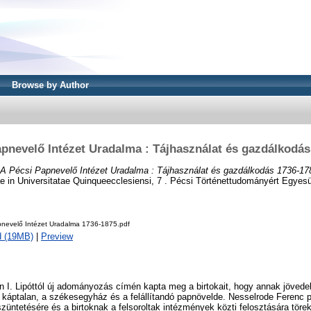
Browse by Author
apnevelő Intézet Uradalma : Tájhasználat és gazdálkodás
A Pécsi Papnevelő Intézet Uradalma : Tájhasználat és gazdálkodás 1736-17
ae in Universitatae Quinqueecclesiensi, 7 . Pécsi Történettudományért Egyes
pnevelő Intézet Uradalma 1736-1875.pdf
d (19MB)
|
Preview
n I. Lipóttól új adományozás címén kapta meg a birtokait, hogy annak jöved
 káptalan, a székesegyház és a felállítandó papnövelde. Nesselrode Ferenc
züntetésére és a birtoknak a felsoroltak intézmények közti felosztására törek