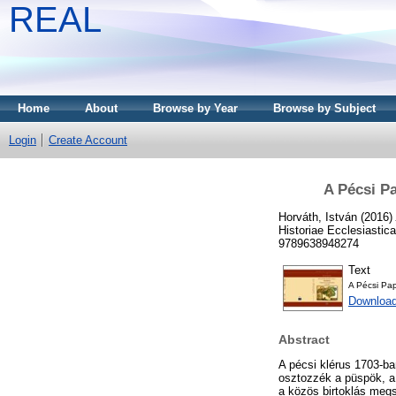
REAL
Home
About
Browse by Year
Browse by Subject
Login
Create Account
A Pécsi P
Horváth, István
(2016)
Historiae Ecclesiastic
9789638948274
Text
A Pécsi Pa
Downloa
Abstract
A pécsi klérus 1703-ba
osztozzék a püspök, a
a közös birtoklás megs