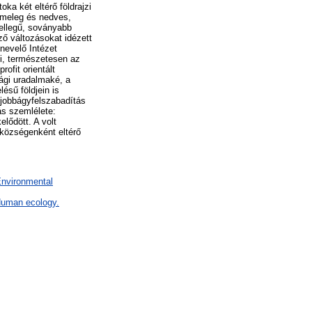
oka két eltérő földrajzi
 meleg és nedves,
jellegű, soványabb
ző változásokat idézett
pnevelő Intézet
ni, természetesen az
ofit orientált
lági uradalmaké, a
lésű földjein is
 jobbágyfelszabadítás
ás szemlélete:
elődött. A volt
községenként eltérő
Environmental
 Human ecology.