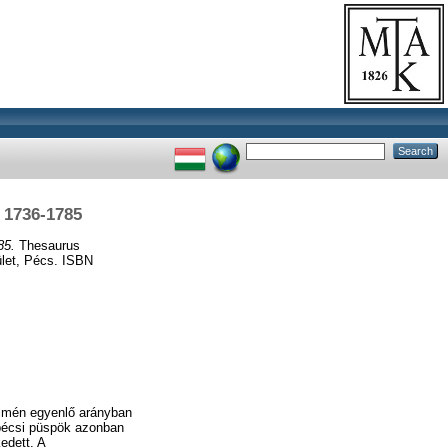
 1736-1785
85.
Thesaurus
ület, Pécs. ISBN
elmén egyenlő arányban
 pécsi püspök azonban
edett. A