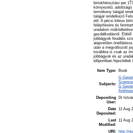
birtokfelosztási per 17
környezetű, adottságú
termékeny talajjal ren
talajjal rendelkező Fe
elő. A pécsi klérus bi
felépítésére és fenntar
uradalom működtetése m
gazdálkodásról. Ebből 
jobbágyok feudális szol
alapvetően önellátásra
után a megváltozott j
továbbra is csak az öne
jobbágyok és az urada
időpontban fejeződtek 
Item Type:
Book
G Geogra
Science
Subjects:
G Geogra
Anthropo
Depositing
Dr Istvá
User:
Date
11 Aug 
Deposited:
Last
11 Aug 
Modified:
URI:
http://r