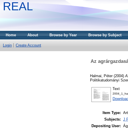
REAL
Home
About
Browse by Year
Browse by Subject
Login
Create Account
Az agrárgazdasá
Halmai, Péter
(2004)
A
Politikatudományi Sze
Text
2004_1_hal
Download
Item Type:
Art
Subjects:
J P
Depositing User:
Ág