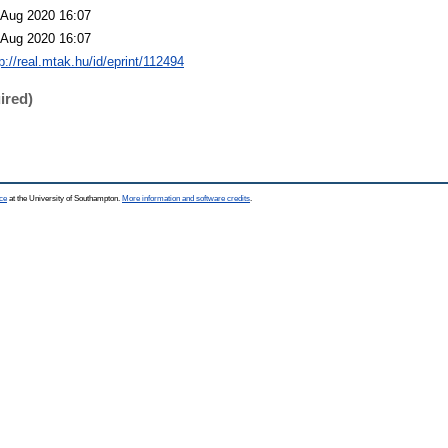
 Aug 2020 16:07
 Aug 2020 16:07
p://real.mtak.hu/id/eprint/112494
ired)
ce
at the University of Southampton.
More information and software credits
.