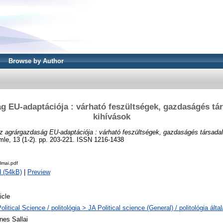
Browse by Author
g EU-adaptációja : várható feszültségek, gazdaságés tár
kihívások
z agrárgazdaság EU-adaptációja : várható feszültségek, gazdaságés társadalo
mle, 13 (1-2). pp. 203-221. ISSN 1216-1438
mai.pdf
 (54kB)
|
Preview
icle
olitical Science / politológia > JA Political science (General) / politológia álta
nes Sallai