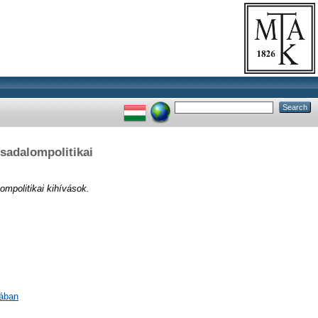
sadalompolitikai
mpolitikai kihívások.
lában