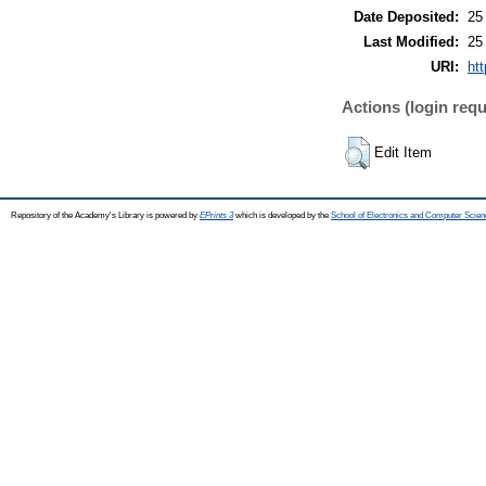
Date Deposited:
25
Last Modified:
25
URI:
htt
Actions (login requ
Edit Item
Repository of the Academy's Library is powered by
EPrints 3
which is developed by the
School of Electronics and Computer Scien