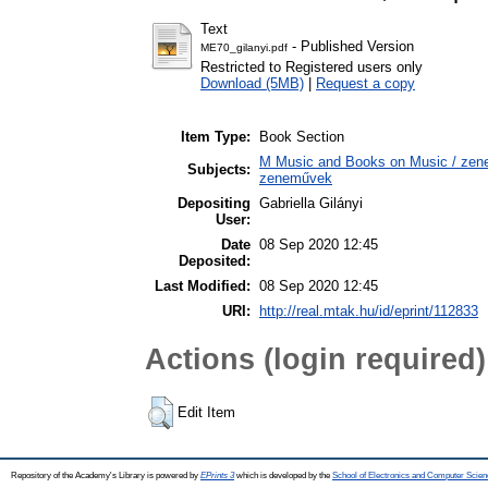
Text
- Published Version
ME70_gilanyi.pdf
Restricted to Registered users only
Download (5MB)
|
Request a copy
Item Type:
Book Section
M Music and Books on Music / zene,
Subjects:
zeneművek
Depositing
Gabriella Gilányi
User:
Date
08 Sep 2020 12:45
Deposited:
Last Modified:
08 Sep 2020 12:45
URI:
http://real.mtak.hu/id/eprint/112833
Actions (login required)
Edit Item
Repository of the Academy's Library is powered by
EPrints 3
which is developed by the
School of Electronics and Computer Scien