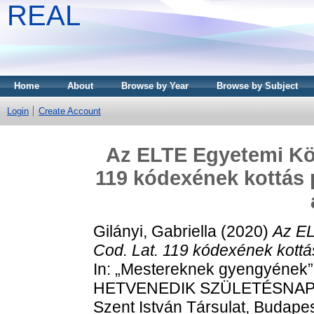
REAL
Home
About
Browse by Year
Browse by Subject
Login
Create Account
Az ELTE Egyetemi Kön
119 kódexének kottás p
Gilányi, Gabriella
(2020)
Az EL
Cod. Lat. 119 kódexének kottás
In: „Mestereknek gyengyén
HETVENEDIK SZÜLETÉSNAPJÁ
Szent István Társulat, Budap