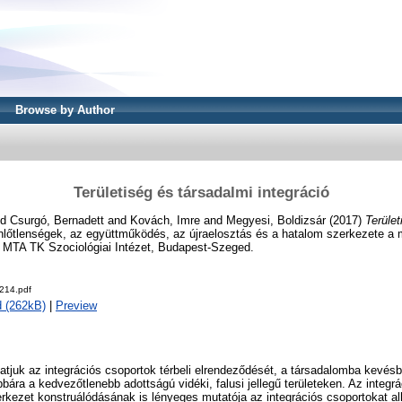
Browse by Author
Területiség és társadalmi integráció
nd
Csurgó, Bernadett
and
Kovách, Imre
and
Megyesi, Boldizsár
(2017)
Terület
nlőtlenségek, az együttműködés, az újraelosztás és a hatalom szerkezete a
, MTA TK Szociológiai Intézet, Budapest-Szeged.
214.pdf
 (262kB)
|
Preview
juk az integrációs csoportok térbeli elrendeződését, a társadalomba kevésbé
obbára a kedvezőtlenebb adottságú vidéki, falusi jellegű területeken. Az integrá
zerkezet konstruálódásának is lényeges mutatója az integrációs csoportokat al