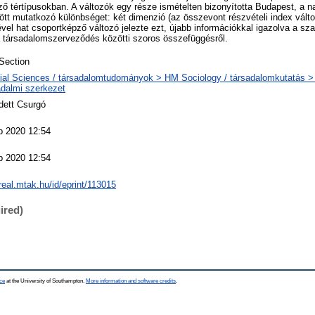
ő tértípusokban. A változók egy része ismételten bizonyította Budapest, a 
ött mutatkozó különbséget: két dimenzió (az összevont részvételi index változ
vel hat csoportképző változó jelezte ezt, újabb információkkal igazolva a s
 a társadalomszerveződés közötti szoros összefüggésről.
Section
ial Sciences / társadalomtudományok > HM Sociology / társadalomkutatás > 
adalmi szerkezet
dett Csurgó
p 2020 12:54
p 2020 12:54
/real.mtak.hu/id/eprint/113015
ired)
ce
at the University of Southampton.
More information and software credits
.