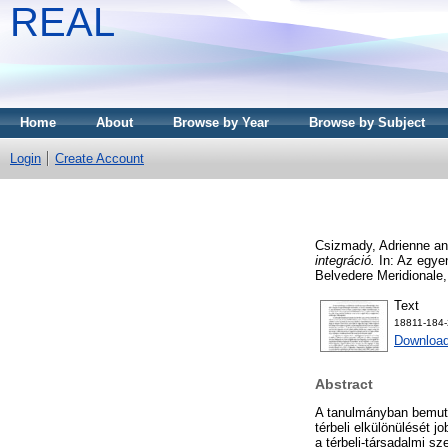
REAL
Home
About
Browse by Year
Browse by Subject
Login
Create Account
Csizmady, Adrienne
a
integráció.
In: Az egye
Belvedere Meridionale
Text
18811-184-
Download
Abstract
A tanulmányban bemutat
térbeli elkülönülését j
a térbeli-társadalmi s