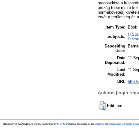
megoszlása a különböz
ország többi része köz
normakövetés) kivételé
érvét a területiség és
Item Type:
Book 
H Soc
Subjects:
/ társ
Depositing
Berna
User:
Date
11 Se
Deposited:
Last
11 Se
Modified:
URI:
http:/
Actions (login requ
Edit Item
Repository of the Academy's Library is powered by
EPrints 3
which is developed by the
School of Electronics and Computer Scien