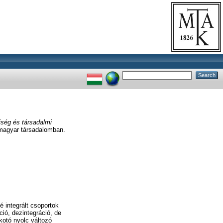
iség és társadalmi
 magyar társadalomban.
 integrált csoportok
ció, dezintegráció, de
kotó nyolc változó