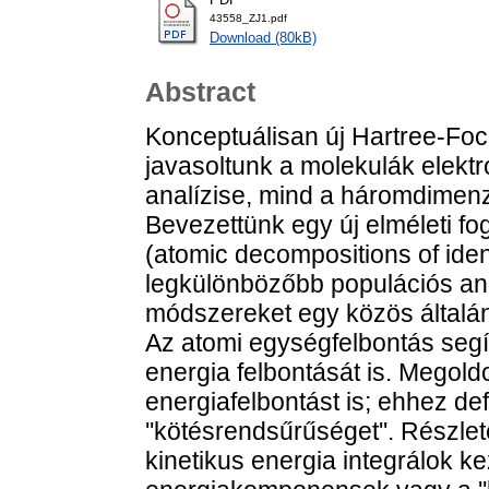
43558_ZJ1.pdf
Download (80kB)
Abstract
Konceptuálisan új Hartree-Foc
javasoltunk a molekulák elektr
analízise, mind a háromdimenz
Bevezettünk egy új elméleti fog
(atomic decompositions of ident
legkülönbözőbb populációs an
módszereket egy közös általán
Az atomi egységfelbontás segí
energia felbontását is. Megold
energiafelbontást is; ehhez de
''kötésrendsűrűséget''. Részle
kinetikus energia integrálok k