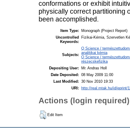
conformations or exhibit intui
physically correct partitioning
been accomplished.
Item Type:
Monograph (Project Report)
Uncontrolled
Fizikai-Kémia, Szervetlen K
Keywords:
Q Science / természettudom
analitikai kémia
Subjects:
Q Science / természettudomá
részecskefizika
Depositing User:
Mr. Andras Holl
Date Deposited:
08 May 2009 11:00
Last Modified:
30 Nov 2010 19:33
URI:
http://real.mtak.hu/id/eprint/
Actions (login required)
Edit Item