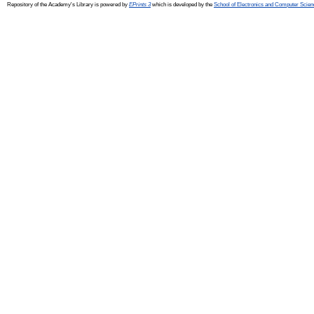
Repository of the Academy's Library is powered by
EPrints 3
which is developed by the
School of Electronics and Computer Scien