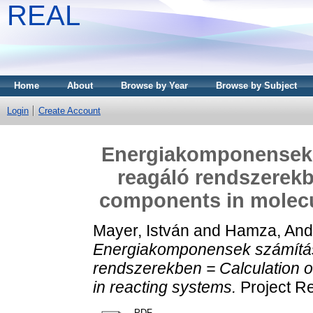
REAL
Home
About
Browse by Year
Browse by Subject
Login
Create Account
Energiakomponensek 
reagáló rendszerekb
components in molecu
Mayer, István
and
Hamza, And
Energiakomponensek számítás
rendszerekben = Calculation 
in reacting systems.
Project R
PDF