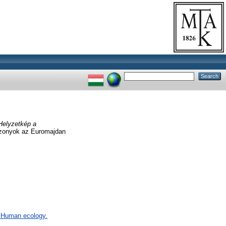
Helyzetkép a
iszonyok az Euromajdan
F Human ecology.