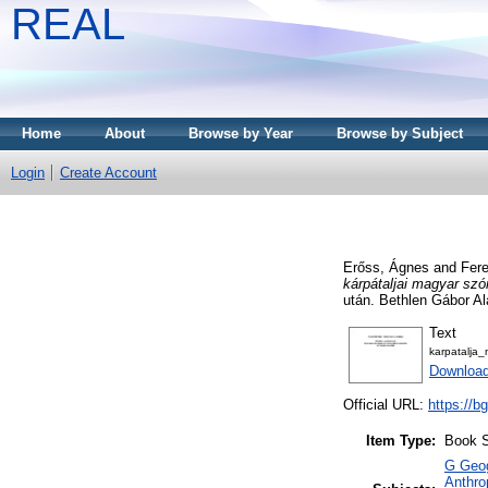
REAL
Home
About
Browse by Year
Browse by Subject
Login
Create Account
Erőss, Ágnes
and
Fere
kárpátaljai magyar szó
után. Bethlen Gábor A
Text
karpatalja
Downloa
Official URL:
https://b
Item Type:
Book S
G Geog
Anthro