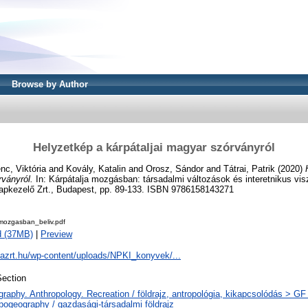
Browse by Author
Helyzetkép a kárpátaljai magyar szórványról
nc, Viktória
and
Kovály, Katalin
and
Orosz, Sándor
and
Tátrai, Patrik
(2020)
rványról.
In: Kárpátalja mozgásban: társadalmi változások és interetnikus v
lapkezelő Zrt., Budapest, pp. 89-133. ISBN 9786158143271
_mozgasban_beliv.pdf
d (37MB)
|
Preview
gazrt.hu/wp-content/uploads/NPKI_konyvek/...
ection
raphy. Anthropology. Recreation / földrajz, antropológia, kikapcsolódás > G
pogeography / gazdasági-társadalmi földrajz