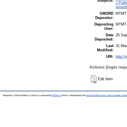
Subjects:
J Polit
minori
SWORD
MTMT
Depositor:
Depositing
MTMT
User:
Date
25 Sep
Deposited:
Last
31 Mar
Modified:
URI:
http://
Actions (login requ
Edit Item
Repository of the Academy's Library is powered by
EPrints 3
which is developed by the
School of Electronics and Computer Scien