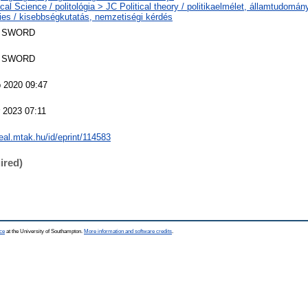
ical Science / politológia > JC Political theory / politikaelmélet, államtudom
ties / kisebbségkutatás, nemzetiségi kérdés
 SWORD
 SWORD
 2020 09:47
 2023 07:11
real.mtak.hu/id/eprint/114583
ired)
ce
at the University of Southampton.
More information and software credits
.