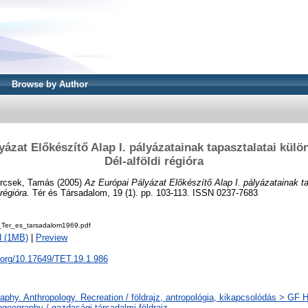
Browse by Author
ázat Előkészítő Alap I. pályázatainak tapasztalatai külön
Dél-alföldi régióra
rcsek, Tamás
(2005)
Az Európai Pályázat Előkészítő Alap I. pályázatainak t
 régióra.
Tér és Társadalom, 19 (1). pp. 103-113. ISSN 0237-7683
Ter_es_tarsadalom1969.pdf
d (1MB)
|
Preview
i.org/10.17649/TET.19.1.986
phy. Anthropology. Recreation / földrajz, antropológia, kikapcsolódás > GF
geography / gazdasági-társadalmi földrajz