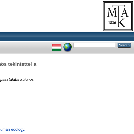
ös tekintettel a
apasztalatai különös
 Human ecology.