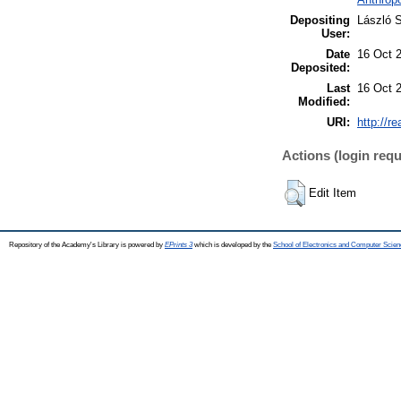
Depositing
László S
User:
Date
16 Oct 
Deposited:
Last
16 Oct 
Modified:
URI:
http://r
Actions (login requ
Edit Item
Repository of the Academy's Library is powered by
EPrints 3
which is developed by the
School of Electronics and Computer Scien