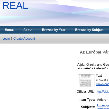
REAL
Home
About
Browse by Year
Browse by Subject
Login
Create Account
Az Európai Pály
Vajda, Gizella
and
Gyu
tekintettel a Dél-alföldi
Text
EPA02251_
Downloa
Official URL:
http://do
Item Type:
Article
G Geogra
Subjects:
Anthropo