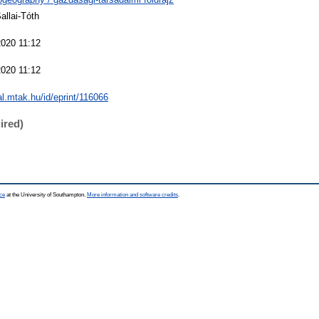
allai-Tóth
2020 11:12
2020 11:12
eal.mtak.hu/id/eprint/116066
ired)
ce
at the University of Southampton.
More information and software credits
.