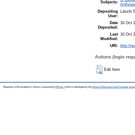
Subjects:
Anthropo
Depositing
László S
User:
Date
16 Oct 
Deposited:
Last
16 Oct 
Modified:
URI:
http://r
Actions (login requ
Edit Item
Repository of the Academy's Library is powered by
EPrints 3
which is developed by the
School of Electronics and Computer Scien