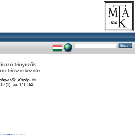
ározó tényezők.
mi térszerkezete
 tényezők. Közép- és
9 (1). pp. 141-153.
 Human ecology.