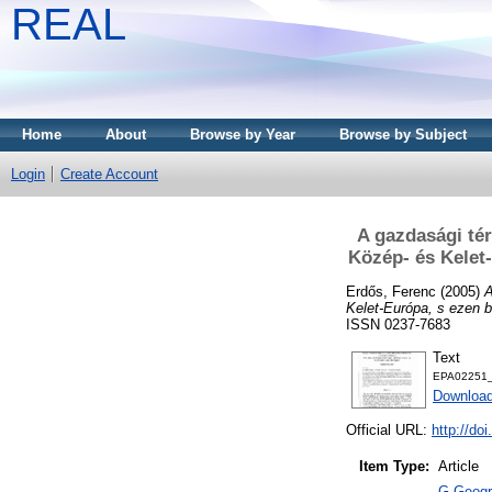
REAL
Home
About
Browse by Year
Browse by Subject
Login
Create Account
A gazdasági té
Közép- és Kelet
Erdős, Ferenc
(2005)
A
Kelet-Európa, s ezen b
ISSN 0237-7683
Text
EPA02251_
Downloa
Official URL:
http://do
Item Type:
Article
G Geogra