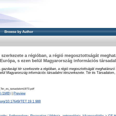
Browse by Author
r szerkezete a régióban, a régió megosztottságát meghat
-Európa, s ezen belül Magyarország információs társadal
 gazdasági tér szerkezete a régióban, a régió megosztottságát meghatározó
elül Magyarország információs társadalmi térszerkezete.
Tér és Társadalom, 1
Ter_es_tarsadalom1973.pdf
d (1MB)
|
Preview
i.org/10.17649/TET.19.1.988
phy. Anthropology. Recreation / földrajz, antropológia, kikapcsolódás > GF