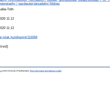
geography / gazdasági-társadalmi földrajz
allai-Tóth
2020 11:12
2020 11:12
eal.mtak.hu/id/eprint/116068
ired)
ce
at the University of Southampton.
More information and software credits
.