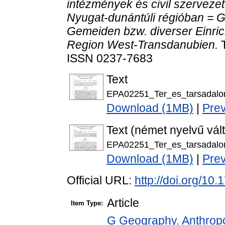
intézmények és civil szervezet
Nyugat-dunántúli régióban = 
Gemeiden bzw. diverser Einric
Region West-Transdanubien.
T
ISSN 0237-7683
Text
EPA02251_Ter_es_tarsadalo
Download (1MB)
|
Pre
Text (német nyelvű vál
EPA02251_Ter_es_tarsadalo
Download (1MB)
|
Pre
Official URL:
http://doi.org/10
Article
Item Type:
G Geography. Anthropol