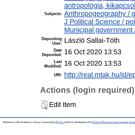
antropológia, kikapcs
Anthropogeography / g
Subjects:
J Political Science / p
Municipal government /
Depositing
László Sallai-Tóth
User:
Date
16 Oct 2020 13:53
Deposited:
Last
16 Oct 2020 13:53
Modified:
http://real.mtak.hu/id/
URI:
Actions (login required)
Edit Item
Repository of the Academy's Library is powered by
EPrints 3
which is developed by the
School of Electronics and Computer Scien