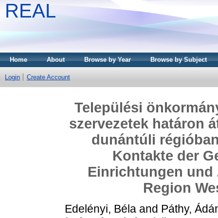
REAL
Home
About
Browse by Year
Browse by Subject
Login
Create Account
Települési önkormány
szervezetek határon á
dunántúli régióba
Kontakte der G
Einrichtungen und Z
Region We
Edelényi, Béla
and
Páthy, Ád