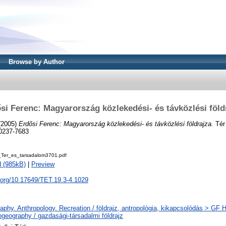
Browse by Author
si Ferenc: Magyarország közlekedési- és távközlési föld
(2005)
Erdősi Ferenc: Magyarország közlekedési- és távközlési földrajza.
Tér 
 0237-7683
Ter_es_tarsadalom3701.pdf
 (985kB)
|
Preview
i.org/10.17649/TET.19.3-4.1029
phy. Anthropology. Recreation / földrajz, antropológia, kikapcsolódás > GF
geography / gazdasági-társadalmi földrajz