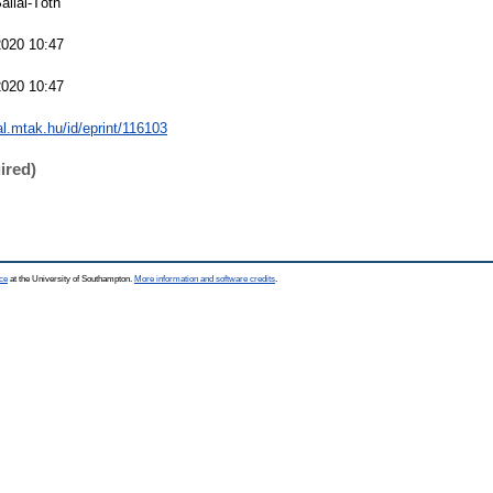
allai-Tóth
2020 10:47
2020 10:47
eal.mtak.hu/id/eprint/116103
ired)
ce
at the University of Southampton.
More information and software credits
.