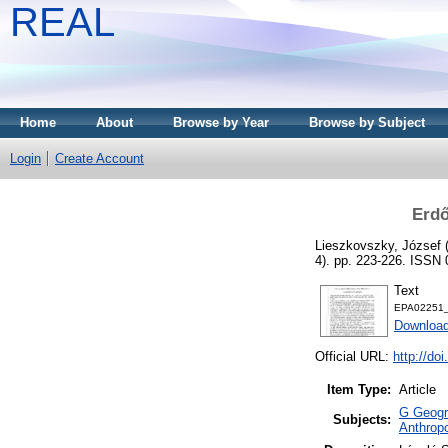
REAL
Home
About
Browse by Year
Browse by Subject
Login
Create Account
Erdő
Lieszkovszky, József
4). pp. 223-226. ISSN
Text
EPA02251_
Download
Official URL:
http://do
Item Type:
Article
G Geogra
Subjects:
Anthropo