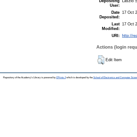
Depositing
László S
User:
Date
17 Oct 
Deposited:
Last
17 Oct 
Modified:
URI:
http://r
Actions (login requ
Edit Item
Repository of the Academy's Library is powered by
EPrints 3
which is developed by the
School of Electronics and Computer Scien