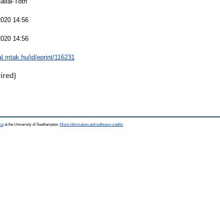
allai-Tóth
2020 14:56
2020 14:56
eal.mtak.hu/id/eprint/116231
ired)
ce
at the University of Southampton.
More information and software credits
.