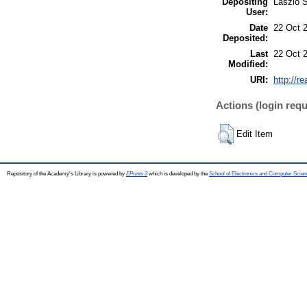
Depositing
László S
User:
Date
22 Oct 
Deposited:
Last
22 Oct 
Modified:
URI:
http://r
Actions (login requ
Edit Item
Repository of the Academy's Library is powered by
EPrints 3
which is developed by the
School of Electronics and Computer Scien