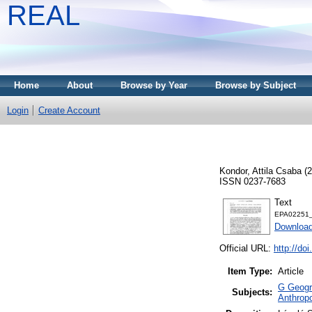
REAL
Home
About
Browse by Year
Browse by Subject
Login
Create Account
Kondor, Attila Csaba
(2
ISSN 0237-7683
Text
EPA02251_
Downloa
Official URL:
http://do
Item Type:
Article
G Geogra
Subjects:
Anthropo