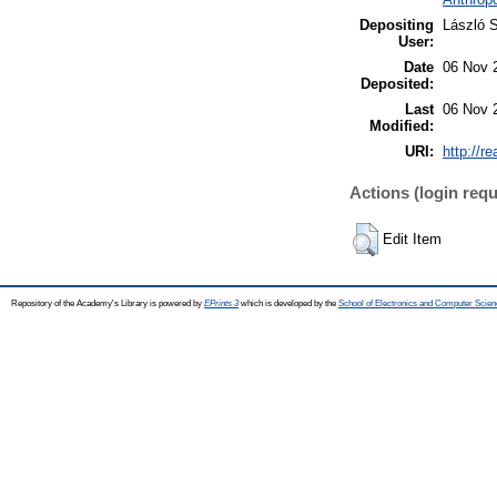
Depositing
László S
User:
Date
06 Nov 
Deposited:
Last
06 Nov 
Modified:
URI:
http://r
Actions (login requ
Edit Item
Repository of the Academy's Library is powered by
EPrints 3
which is developed by the
School of Electronics and Computer Scien