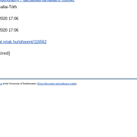
allai-Tóth
2020 17:06
2020 17:06
eal.mtak.hu/id/eprint/116562
ired)
ce
at the University of Southampton.
More information and software credits
.