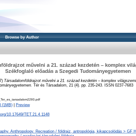
Browse by Author
földrajzot művelni a 21. század kezdetén – komplex vilá
Székfoglaló előadás a Szegedi Tudományegyetemen
7)
Társadalomföldrajzot művelni a 21. század kezdetén – komplex világszeml
dományegyetemen.
Tér és Társadalom, 21 (4). pp. 235-243. ISSN 0237-7683
Ter_es_tarsadalom2293.pdf
d (1MB)
|
Preview
i.org/10.17649/TET.21.4.1148
phy. Anthropology. Recreation / földrajz, antropológia, kikapcsolódás > GF
geography / gazdasági-társadalmi földrajz