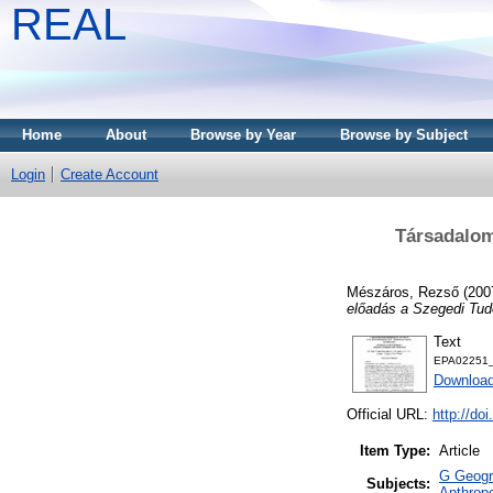
REAL
Home
About
Browse by Year
Browse by Subject
Login
Create Account
Társadalom
Mészáros, Rezső
(200
előadás a Szegedi Tu
Text
EPA02251_
Downloa
Official URL:
http://do
Item Type:
Article
G Geogra
Subjects:
Anthropo