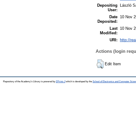
Depositing
László Sa
User:
Date
10 Nov 2
Deposited:
Last
10 Nov 2
Modified:
URI:
http://re
Actions (login requ
Edit Item
Repository of the Academy's Library is powered by
EPrints 3
which is developed by the
School of Electronics and Computer Scien