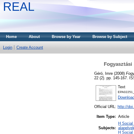
REAL
Home
About
Browse by Year
Browse by Subject
Login
Create Account
Fogyasztási 
Géró, Imre
(2008)
Fogy
22 (2). pp. 145-167. 
Text
EPA02251_
Downloa
Official URL:
http://do
Item Type:
Article
H Social
Subjects:
alapelve
H Social