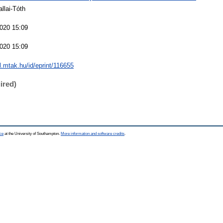
llai-Tóth
020 15:09
020 15:09
al.mtak.hu/id/eprint/116655
ired)
ce
at the University of Southampton.
More information and software credits
.