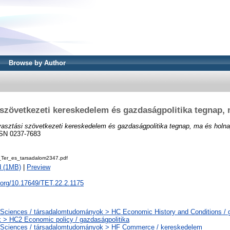
Browse by Author
szövetkezeti kereskedelem és gazdaságpolitika tegnap,
asztási szövetkezeti kereskedelem és gazdaságpolitika tegnap, ma és holna
ISSN 0237-7683
Ter_es_tarsadalom2347.pdf
d (1MB)
|
Preview
i.org/10.17649/TET.22.2.1175
 Sciences / társadalomtudományok > HC Economic History and Conditions / 
k > HC2 Economic policy / gazdaságpolitika
 Sciences / társadalomtudományok > HF Commerce / kereskedelem