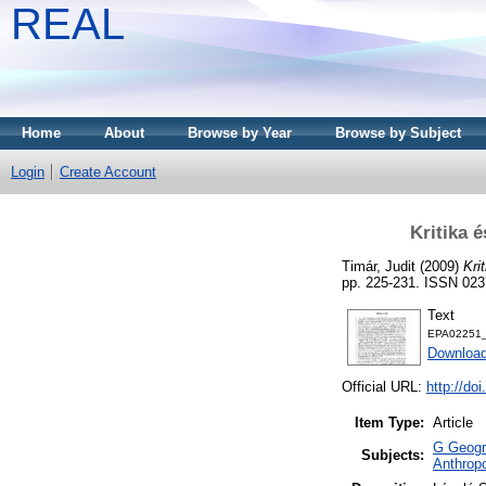
REAL
Home
About
Browse by Year
Browse by Subject
Login
Create Account
Kritika 
Timár, Judit
(2009)
Kri
pp. 225-231. ISSN 023
Text
EPA02251_
Downloa
Official URL:
http://do
Item Type:
Article
G Geogra
Subjects:
Anthropo