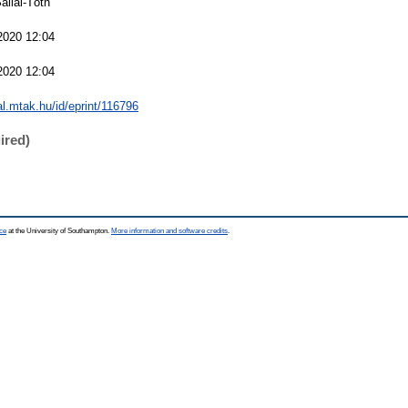
allai-Tóth
2020 12:04
2020 12:04
eal.mtak.hu/id/eprint/116796
ired)
ce
at the University of Southampton.
More information and software credits
.