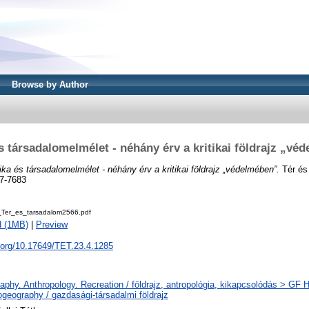
Browse by Author
és társadalomelmélet - néhány érv a kritikai földrajz „vé
tika és társadalomelmélet - néhány érv a kritikai földrajz „védelmében”.
Tér és 
7-7683
Ter_es_tarsadalom2566.pdf
d (1MB)
|
Preview
i.org/10.17649/TET.23.4.1285
phy. Anthropology. Recreation / földrajz, antropológia, kikapcsolódás > GF
geography / gazdasági-társadalmi földrajz