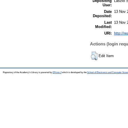
Depositing
László S
User:
Date
13 Nov 
Deposited:
Last
13 Nov 
Modified:
URI:
http://r
Actions (login requ
Edit Item
Repository of the Academy's Library is powered by
EPrints 3
which is developed by the
School of Electronics and Computer Scien