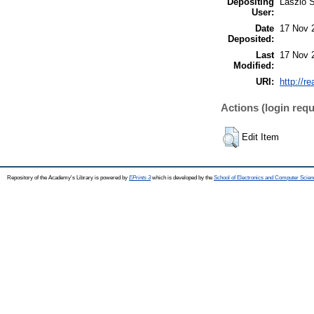
Depositing
László S
User:
Date
17 Nov 
Deposited:
Last
17 Nov 
Modified:
URI:
http://r
Actions (login requ
Edit Item
Repository of the Academy's Library is powered by
EPrints 3
which is developed by the
School of Electronics and Computer Scien