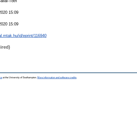
allai-Tóth
2020 15:09
2020 15:09
eal.mtak.hu/id/eprint/116940
ired)
ce
at the University of Southampton.
More information and software credits
.