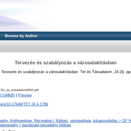
Browse by Author
Tervezés és szabályozás a városalakításban
)
Tervezés és szabályozás a városalakításban.
Tér és Társadalom, 24 (4). pp
Ter_es_tarsadalom3550.pdf
 (144kB)
|
Preview
i.org/10.17649/TET.24.4.1789
phy. Anthropology. Recreation / földrajz, antropológia, kikapcsolódás > GF
geography / gazdasági-társadalmi földrajz