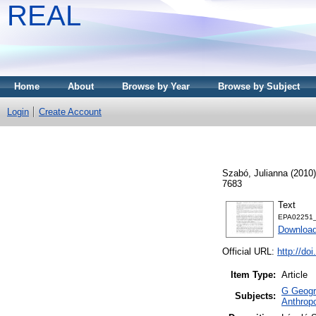
REAL
Home
About
Browse by Year
Browse by Subject
Login
Create Account
Szabó, Julianna
(2010
7683
Text
EPA02251_
Download
Official URL:
http://do
Item Type:
Article
G Geogra
Subjects:
Anthropo