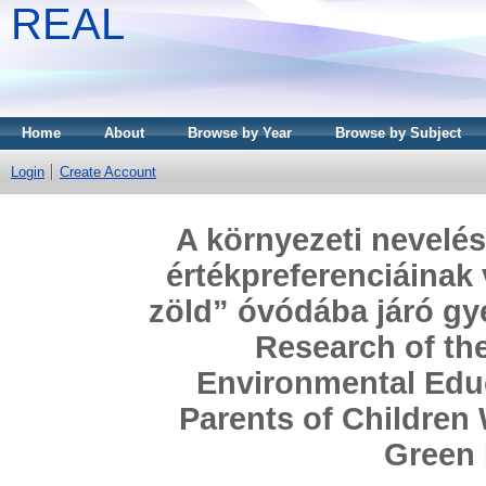
REAL
Home
About
Browse by Year
Browse by Subject
Login
Create Account
A környezeti nevelé
értékpreferenciáinak 
zöld” óvódába járó gy
Research of the
Environmental Educ
Parents of Children
Green 