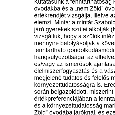
Kutatásunk a fenntarthatóság 
óvodákba és a „nem Zöld” óvo
értékrendjét vizsgálja, illetve
elemzi. Minta: a mintát Szab
járó gyerekek szülei alkotják 
vizsgáltuk, hogy a szülők int
mennyire befolyásolják a követ
fenntartható gondolkodásmódr
hangsúlyozottsága, az elhel
és/vagy az ismerősök ajánlás
élelmiszerfogyasztás és a vás
megjelenő tudatos és felelős m
környezettudatosságra is. Ere
során beigazolódott, miszerint
értékpreferenciájában a fennta
és a környezettudatosság mar
Zöld” óvodába járóknál, és ez