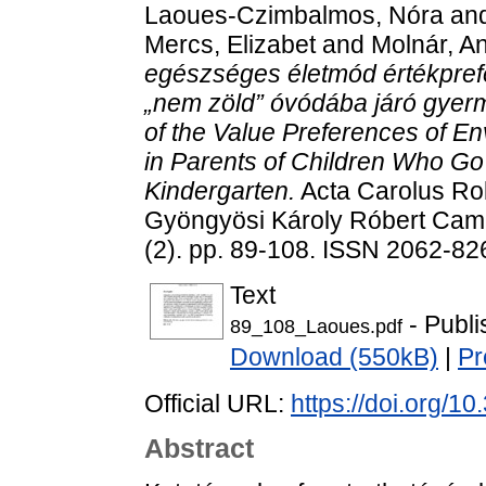
Laoues-Czimbalmos, Nóra
an
Mercs, Elizabet
and
Molnár, A
egészséges életmód értékprefe
„nem zöld” óvódába járó gyer
of the Value Preferences of En
in Parents of Children Who G
Kindergarten.
Acta Carolus Ro
Gyöngyösi Károly Róbert Cam
(2). pp. 89-108. ISSN 2062-826
Text
- Publi
89_108_Laoues.pdf
Download (550kB)
|
Pr
Official URL:
https://doi.org/1
Abstract