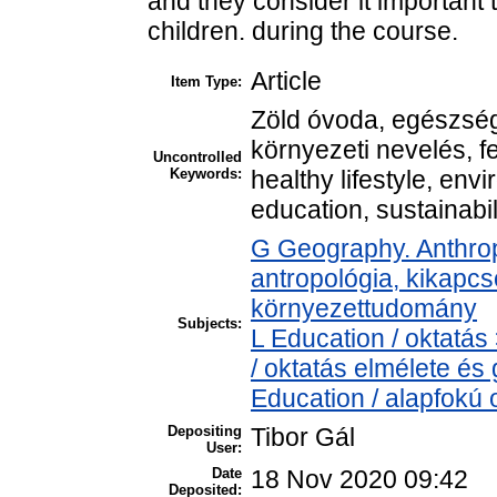
and they consider it important 
children. during the course.
Article
Item Type:
Zöld óvoda, egészség
környezeti nevelés, f
Uncontrolled
Keywords:
healthy lifestyle, en
education, sustainabil
G Geography. Anthropo
antropológia, kikapc
környezettudomány
Subjects:
L Education / oktatás
/ oktatás elmélete és
Education / alapfokú 
Depositing
Tibor Gál
User:
Date
18 Nov 2020 09:42
Deposited: