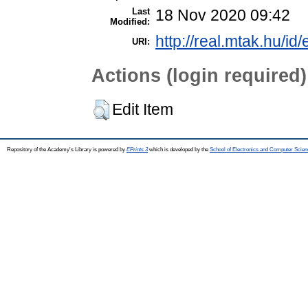
Last
18 Nov 2020 09:42
Modified:
http://real.mtak.hu/id
URI:
Actions (login required)
Edit Item
Repository of the Academy's Library is powered by
EPrints 3
which is developed by the
School of Electronics and Computer Scien