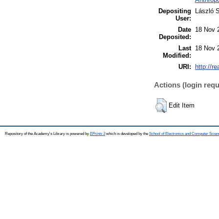
Depositing
László S
User:
Date
18 Nov 
Deposited:
Last
18 Nov 
Modified:
URI:
http://r
Actions (login requ
Edit Item
Repository of the Academy's Library is powered by
EPrints 3
which is developed by the
School of Electronics and Computer Scien