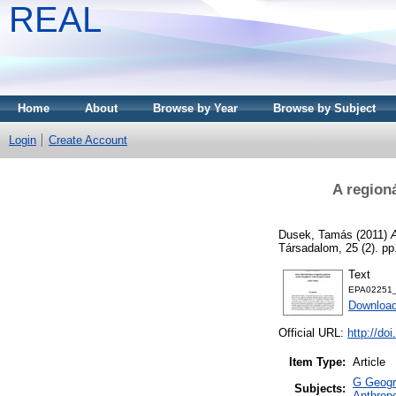
REAL
Home
About
Browse by Year
Browse by Subject
Login
Create Account
A region
Dusek, Tamás
(2011)
A
Társadalom, 25 (2). p
Text
EPA02251_
Download
Official URL:
http://do
Item Type:
Article
G Geogra
Subjects:
Anthropo