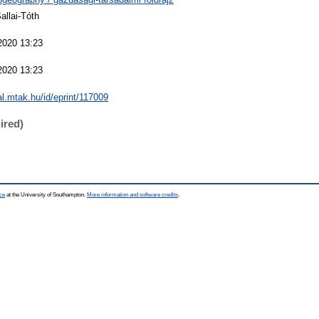
allai-Tóth
2020 13:23
2020 13:23
eal.mtak.hu/id/eprint/117009
ired)
ce
at the University of Southampton.
More information and software credits
.