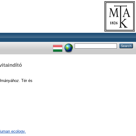
itaindító
nulmányához.
Tér és
 Human ecology.