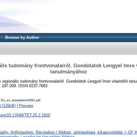
Browse by Author
ális tudomány frontvonalairól. Gondolatok Lengyel Imre v
tanulmányához
 regionális tudomány frontvonalairól. Gondolatok Lengyel Imre vitaindító ta
p. 197-209. ISSN 0237-7683
Ter_es_tarsadalom3582.pdf
 (126kB)
|
Preview
i.org/10.17649/TET.25.2.1820
phy. Anthropology. Recreation / földrajz, antropológia, kikapcsolódás > GF
geography / gazdasági-társadalmi földrajz