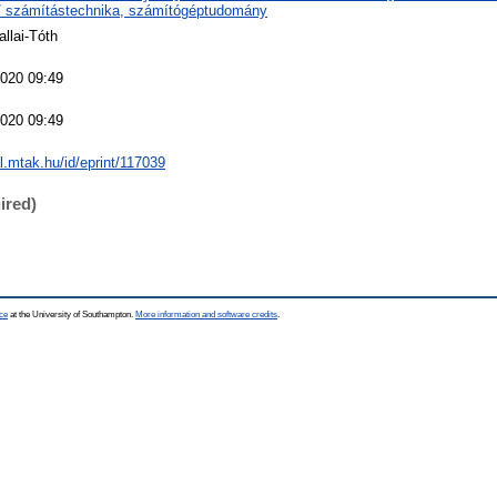
/ számítástechnika, számítógéptudomány
llai-Tóth
020 09:49
020 09:49
al.mtak.hu/id/eprint/117039
ired)
ce
at the University of Southampton.
More information and software credits
.