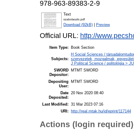
978-963-89383-2-9
Text
szabolaszlo.pdf
Download (92kB)
|
Preview
Official URL:
http://www.pecsho
Item Type:
Book Section
H Social Sciences / társadalomtudo
Subjects:
szervezetek, mozgalmak, egyesüle
J Political Science / politológia > 
SWORD
MTMT SWORD
Depositor:
Depositing
MTMT SWORD
User:
Date
20 Nov 2020 08:40
Deposited:
Last Modified:
31 Mar 2023 07:16
URI:
http://real.mtak.hu/id/eprint/117144
Actions (login required)