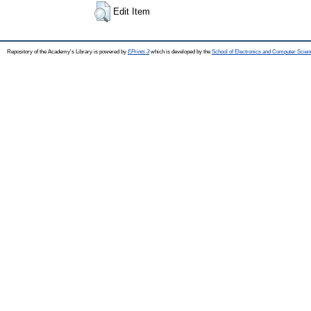
Edit Item
Repository of the Academy's Library is powered by
EPrints 3
which is developed by the
School of Electronics and Computer Scien