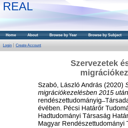
REAL
Home
About
Browse by Year
Browse by Subject
Login
Create Account
Szervezetek é
migrációkez
Szabó, László András
(2020)
migrációkezelésben 2015 után
rendészettudományig ̶ Társada
évében. Pécsi Határőr Tudom
Hadtudományi Társaság Határő
Magyar Rendészettudományi T