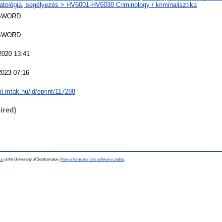
atológia, segélyezés > HV6001-HV6030 Criminology / kriminalisztika
SWORD
SWORD
2020 13:41
2023 07:16
eal.mtak.hu/id/eprint/117288
ired)
ce
at the University of Southampton.
More information and software credits
.