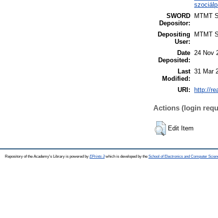
szociálp
SWORD
MTMT 
Depositor:
Depositing
MTMT 
User:
Date
24 Nov 
Deposited:
Last
31 Mar 
Modified:
URI:
http://r
Actions (login requ
Edit Item
Repository of the Academy's Library is powered by
EPrints 3
which is developed by the
School of Electronics and Computer Scien