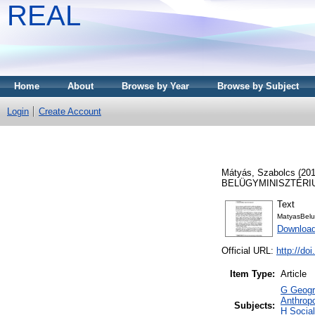
REAL
Home
About
Browse by Year
Browse by Subject
Login
Create Account
Mátyás, Szabolcs
(20
BELÜGYMINISZTÉRIUM
Text
MatyasBelu
Download
Official URL:
http://do
Item Type:
Article
G Geogra
Anthropo
Subjects:
H Social