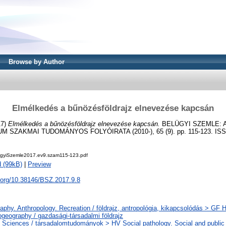
Browse by Author
Elmélkedés a bűnözésföldrajz elnevezése kapcsán
17)
Elmélkedés a bűnözésföldrajz elnevezése kapcsán.
BELÜGYI SZEMLE: 
 SZAKMAI TUDOMÁNYOS FOLYÓIRATA (2010-), 65 (9). pp. 115-123. ISS
gyiSzemle2017.ev9.szam115-123.pdf
 (99kB)
|
Preview
i.org/10.38146/BSZ.2017.9.8
phy. Anthropology. Recreation / földrajz, antropológia, kikapcsolódás > GF
geography / gazdasági-társadalmi földrajz
 Sciences / társadalomtudományok > HV Social pathology. Social and public 