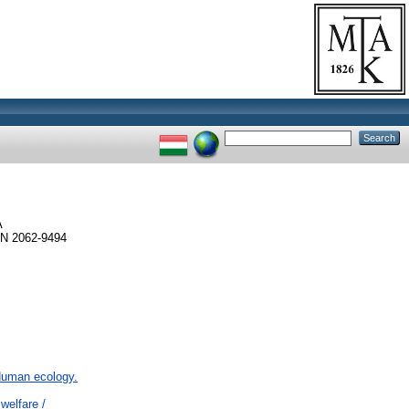
A
N 2062-9494
 Human ecology.
welfare /