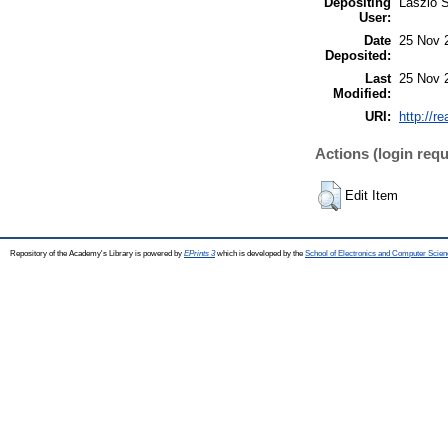
Depositing
László S
User:
Date
25 Nov 
Deposited:
Last
25 Nov 
Modified:
URI:
http://r
Actions (login requ
Edit Item
Repository of the Academy's Library is powered by
EPrints 3
which is developed by the
School of Electronics and Computer Scien