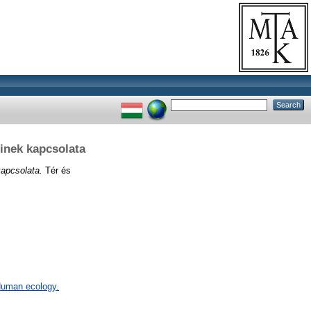
einek kapcsolata
kapcsolata.
Tér és
 Human ecology.