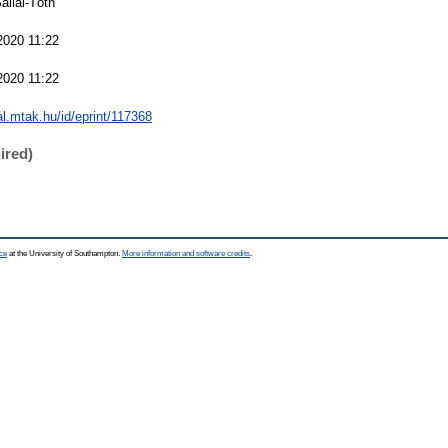
allai-Tóth
2020 11:22
2020 11:22
eal.mtak.hu/id/eprint/117368
ired)
ce
at the University of Southampton.
More information and software credits
.