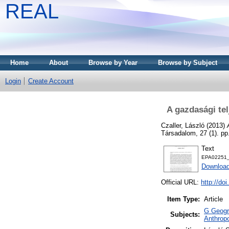
REAL
Home
About
Browse by Year
Browse by Subject
Login
Create Account
A gazdasági tel
Czaller, László
(2013)
Társadalom, 27 (1). p
Text
EPA02251_t
Download
Official URL:
http://do
Item Type:
Article
G Geogra
Subjects:
Anthropo