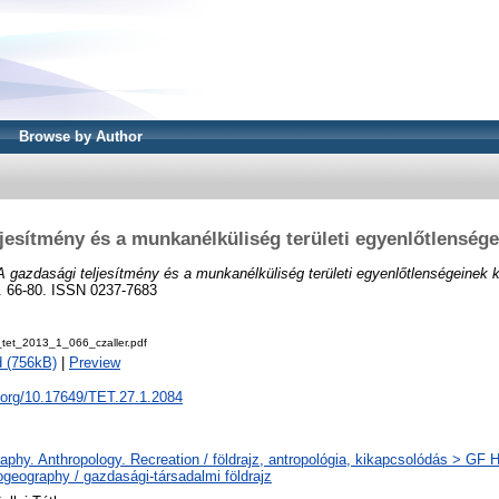
Browse by Author
jesítmény és a munkanélküliség területi egyenlőtlenség
A gazdasági teljesítmény és a munkanélküliség területi egyenlőtlenségeinek 
p. 66-80. ISSN 0237-7683
et_2013_1_066_czaller.pdf
 (756kB)
|
Preview
i.org/10.17649/TET.27.1.2084
phy. Anthropology. Recreation / földrajz, antropológia, kikapcsolódás > GF
geography / gazdasági-társadalmi földrajz