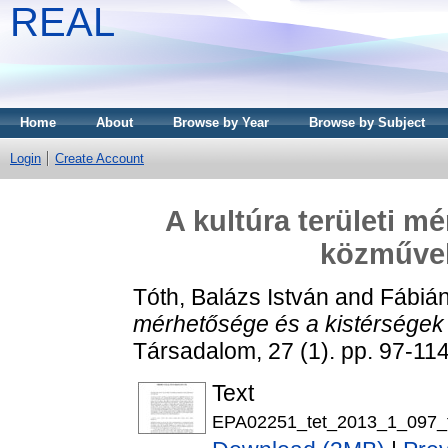
REAL
Home
About
Browse by Year
Browse by Subject
Login
Create Account
A kultúra területi m
közművel
Tóth, Balázs István
and
Fábián,
mérhetősége és a kistérségek 
Társadalom, 27 (1). pp. 97-1
Text
EPA02251_tet_2013_1_097_fa