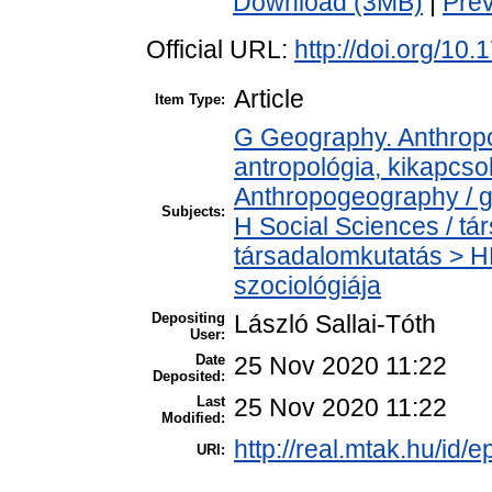
Download (3MB)
|
Pre
Official URL:
http://doi.org/10
Article
Item Type:
G Geography. Anthropol
antropológia, kikapcs
Anthropogeography / g
Subjects:
H Social Sciences / t
társadalomkutatás > HM
szociológiája
Depositing
László Sallai-Tóth
User:
Date
25 Nov 2020 11:22
Deposited:
Last
25 Nov 2020 11:22
Modified:
http://real.mtak.hu/id/
URI: