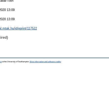
allai-Tóth
2020 13:09
2020 13:09
eal.mtak.hu/id/eprint/117522
ired)
ce
at the University of Southampton.
More information and software credits
.