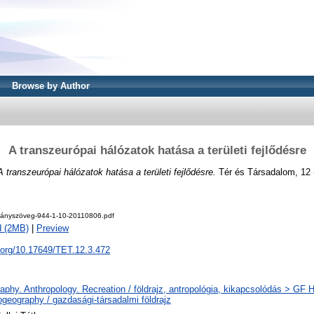
Browse by Author
A transzeurópai hálózatok hatása a területi fejlődésre
A transzeurópai hálózatok hatása a területi fejlődésre.
Tér és Társadalom, 12 (
ányszöveg-944-1-10-20110806.pdf
d (2MB)
|
Preview
i.org/10.17649/TET.12.3.472
phy. Anthropology. Recreation / földrajz, antropológia, kikapcsolódás > GF
geography / gazdasági-társadalmi földrajz