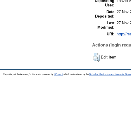
Depositing
László S
User:
Date
27 Nov 
Deposited:
Last
27 Nov 
Modified:
URI:
http://r
Actions (login requ
Edit Item
Repository of the Academy's Library is powered by
EPrints 3
which is developed by the
School of Electronics and Computer Scien