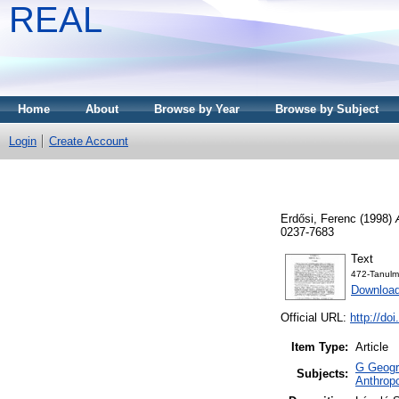
REAL
Home
About
Browse by Year
Browse by Subject
Login
Create Account
Erdősi, Ferenc
(1998)
0237-7683
Text
472-Tanulm
Downloa
Official URL:
http://do
Item Type:
Article
G Geogra
Subjects:
Anthropo