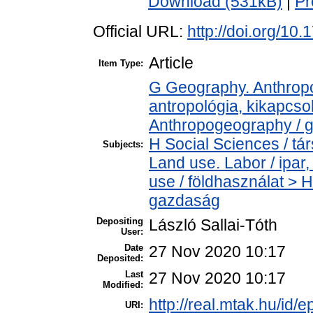
Download (531kB)
|
Pr
Official URL:
http://doi.org/10
Article
Item Type:
G Geography. Anthropol
antropológia, kikapcs
Anthropogeography / g
H Social Sciences / t
Subjects:
Land use. Labor / ipa
use / földhasználat > 
gazdaság
Depositing
László Sallai-Tóth
User:
Date
27 Nov 2020 10:17
Deposited:
Last
27 Nov 2020 10:17
Modified:
http://real.mtak.hu/id/
URI: