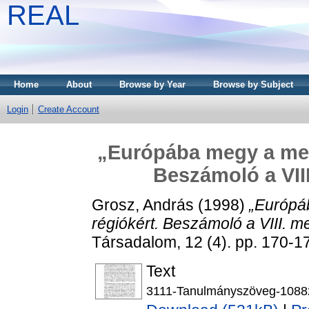
REAL
Home
About
Browse by Year
Browse by Subject
Login
Create Account
„Európába megy a meg
Beszámoló a VII
Grosz, András
(1998)
„Európá
régiókért. Beszámoló a VIII. m
Társadalom, 12 (4). pp. 170-
Text
3111-Tanulmányszöveg-1088