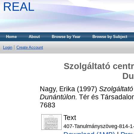
REAL
Home
About
Browse by Year
Browse by Subject
Login
Create Account
Szolgáltató cen
Du
Nagy, Erika
(1997)
Szolgáltat
Dunántúlon.
Tér és Társadalom
7683
Text
407-Tanulmányszöveg-814-1