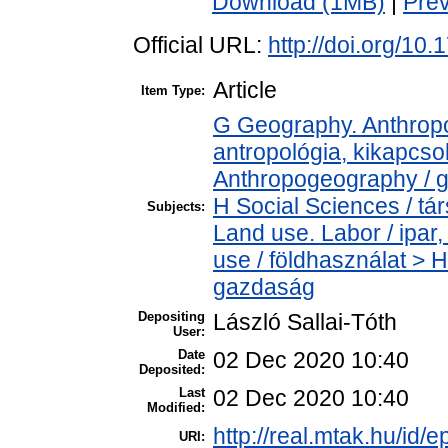
Download (1MB)
|
Pre
Official URL:
http://doi.org/10
Article
Item Type:
G Geography. Anthropol
antropológia, kikapcs
Anthropogeography / g
H Social Sciences / t
Subjects:
Land use. Labor / ipa
use / földhasználat > 
gazdaság
Depositing
László Sallai-Tóth
User:
Date
02 Dec 2020 10:40
Deposited:
Last
02 Dec 2020 10:40
Modified:
http://real.mtak.hu/id/
URI: