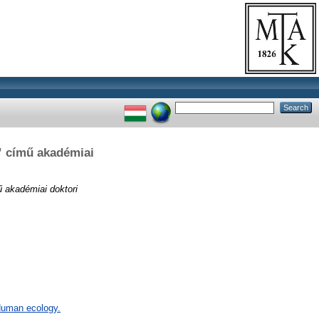
” című akadémiai
 akadémiai doktori
 Human ecology.