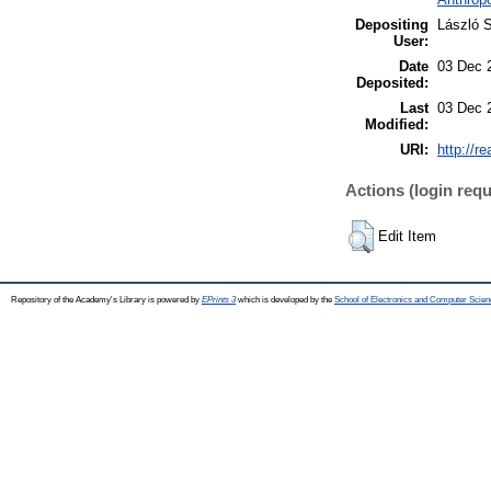
Depositing
László S
User:
Date
03 Dec 
Deposited:
Last
03 Dec 
Modified:
URI:
http://r
Actions (login requ
Edit Item
Repository of the Academy's Library is powered by
EPrints 3
which is developed by the
School of Electronics and Computer Scien