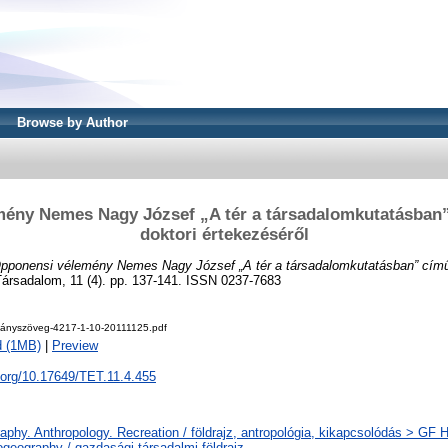
Browse by Author
ény Nemes Nagy József „A tér a társadalomkutatásban
doktori értekezéséről
pponensi vélemény Nemes Nagy József „A tér a társadalomkutatásban” című
ársadalom, 11 (4). pp. 137-141. ISSN 0237-7683
ányszöveg-4217-1-10-20111125.pdf
d (1MB)
|
Preview
i.org/10.17649/TET.11.4.455
phy. Anthropology. Recreation / földrajz, antropológia, kikapcsolódás > GF
geography / gazdasági-társadalmi földrajz