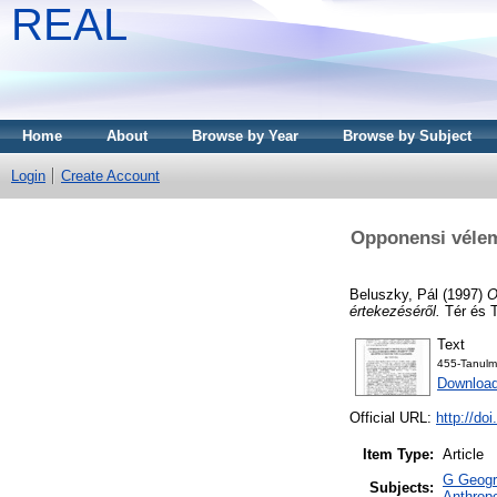
REAL
Home
About
Browse by Year
Browse by Subject
Login
Create Account
Opponensi vélem
Beluszky, Pál
(1997)
O
értekezéséről.
Tér és T
Text
455-Tanulm
Downloa
Official URL:
http://do
Item Type:
Article
G Geogra
Subjects:
Anthropo