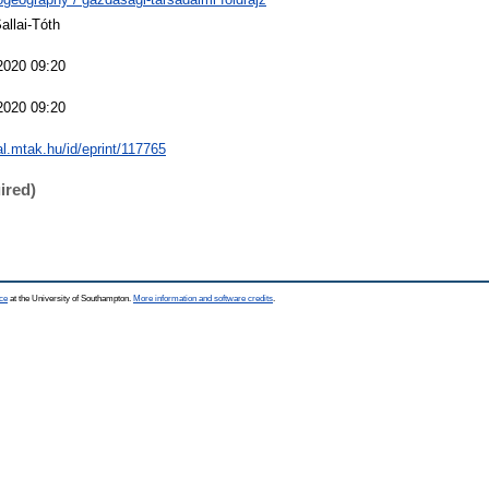
allai-Tóth
2020 09:20
2020 09:20
eal.mtak.hu/id/eprint/117765
ired)
ce
at the University of Southampton.
More information and software credits
.