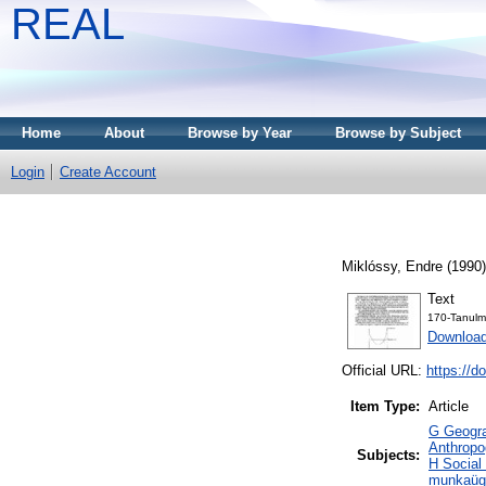
REAL
Home
About
Browse by Year
Browse by Subject
Login
Create Account
Miklóssy, Endre
(1990
Text
170-Tanulm
Downloa
Official URL:
https://d
Item Type:
Article
G Geogra
Anthropo
Subjects:
H Social
munkaügy