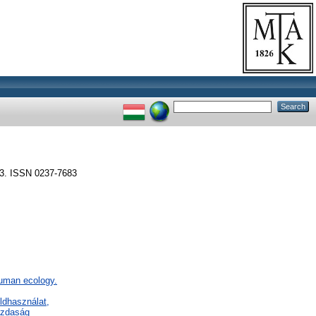
3. ISSN 0237-7683
Human ecology.
ldhasználat,
azdaság