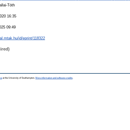
llai-Tóth
020 16:35
025 09:49
eal.mtak.hu/id/eprint/118322
ired)
ce
at the University of Southampton.
More information and software credits
.