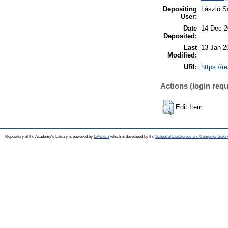
Depositing
László Sa
User:
Date
14 Dec 2
Deposited:
Last
13 Jan 2
Modified:
URI:
https://r
Actions (login requ
Edit Item
Repository of the Academy's Library is powered by
EPrints 3
which is developed by the
School of Electronics and Computer Scien