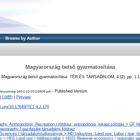
Browse by Author
Magyarország belső gyarmatosítása
)
Magyarország belső gyarmatosítása.
TÉR ÉS TÁRSADALOM, 4 (2). pp. 1-1
- Published Version
ányszöveg-340-1-10-20110806.pdf
d (1MB)
|
Preview
oi.org/10.17649/TET.4.2.170
phy. Anthropology. Recreation / földrajz, antropológia, kikapcsolódás > GF 
geography / gazdasági-társadalmi földrajz
 Sciences / társadalomtudományok > HD Industries. Land use. Labor / ipar, fö
 > HD2 Land use / földhasználat > HD21 Regional economics / regionális g