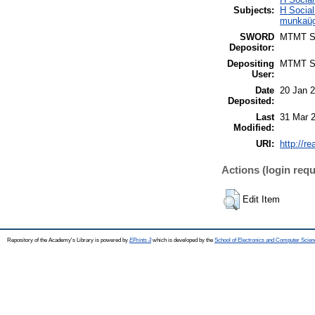
Subjects:
H Social
munkaüg
SWORD
MTMT 
Depositor:
Depositing
MTMT 
User:
Date
20 Jan 
Deposited:
Last
31 Mar 
Modified:
URI:
http://r
Actions (login requ
Edit Item
Repository of the Academy's Library is powered by
EPrints 3
which is developed by the
School of Electronics and Computer Scien