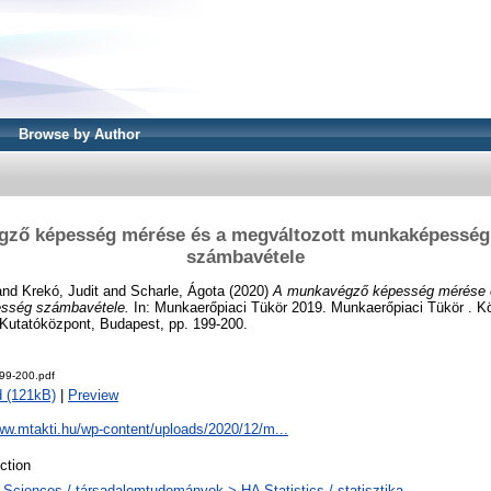
Browse by Author
gző képesség mérése és a megváltozott munkaképesség
számbavétele
and
Krekó, Judit
and
Scharle, Ágota
(2020)
A munkavégző képesség mérése é
sség számbavétele.
In: Munkaerőpiaci Tükör 2019. Munkaerőpiaci Tükör . 
Kutatóközpont, Budapest, pp. 199-200.
99-200.pdf
 (121kB)
|
Preview
ww.mtakti.hu/wp-content/uploads/2020/12/m...
ction
 Sciences / társadalomtudományok > HA Statistics / statisztika