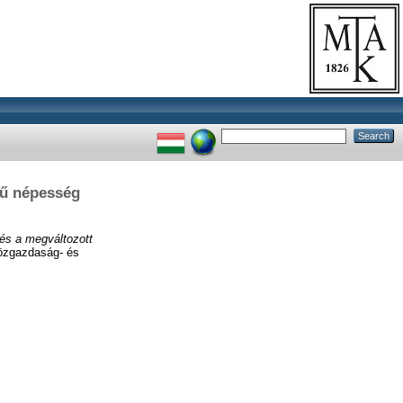
ű népesség
s a megváltozott
Közgazdaság- és