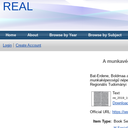
REAL
Home
About
Browse by Year
Browse by Subject
Login
Create Account
A munkavé
Bat-Erdene, Boldmaa
munkaképességű népe
Regionális Tudományi 
Text
mt_2019_1
Download
Official URL:
https://w
Item Type:
Book Se
H Social