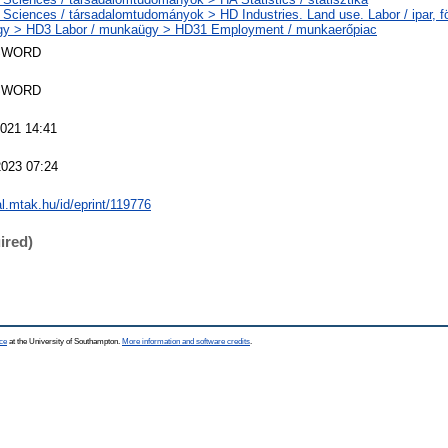
 Sciences / társadalomtudományok > HD Industries. Land use. Labor / ipar, f
y > HD3 Labor / munkaügy > HD31 Employment / munkaerőpiac
SWORD
SWORD
2021 14:41
2023 07:24
eal.mtak.hu/id/eprint/119776
ired)
ce
at the University of Southampton.
More information and software credits
.