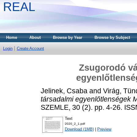
REAL
Home
About
Browse by Year
Browse by Subject
Login
Create Account
Zsugorodó vá
egyenlőtlens
Jelinek, Csaba
and
Virág, Tün
társadalmi egyenlőtlenségek 
SZEMLE, 30 (2). pp. 4-26. IS
Text
2020_2_1.pdf
Download (1MB)
|
Preview