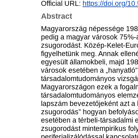
Official URL:
https://doi.org/
Abstract
Magyarország népessége 1980
pedig a magyar városok 75%-á
zsugorodást. Közép-Kelet-Eur
figyelhetünk meg. Annak ellen
egyesült államokbeli, majd 198
városok esetében a „hanyatló
társadalomtudományos vizsgála
Magyarországon ezek a fogal
társadalomtudományos elemzés
lapszám bevezetőjeként azt a k
zsugorodás” hogyan befolyásolj
esetében a térbeli-társadalmi 
zsugorodást mintempirikus fol
periferializálódással kapcsolato