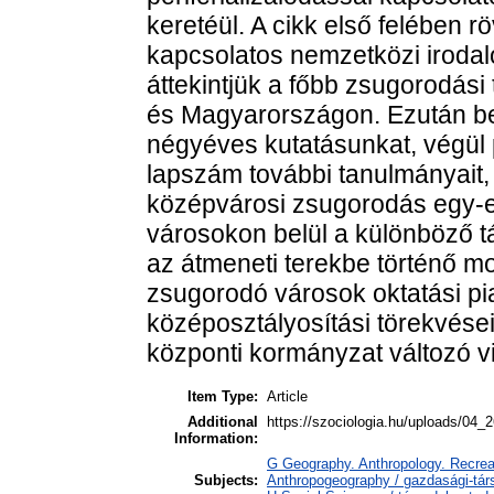
keretéül. A cikk első felében 
kapcsolatos nemzetközi irodalo
áttekintjük a főbb zsugorodás
és Magyarországon. Ezután be
négyéves kutatásunkat, végül 
lapszám további tanulmányait,
középvárosi zsugorodás egy-e
városokon belül a különböző tá
az átmeneti terekbe történő mob
zsugorodó városok oktatási pi
középosztályosítási törekvései
központi kormányzat változó vi
Item Type:
Article
Additional
https://szociologia.hu/uploads/04_2
Information:
G Geography. Anthropology. Recreat
Subjects:
Anthropogeography / gazdasági-társ