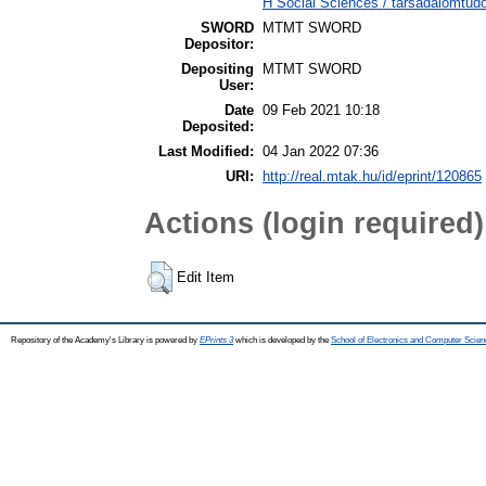
H Social Sciences / társadalomtu
SWORD
MTMT SWORD
Depositor:
Depositing
MTMT SWORD
User:
Date
09 Feb 2021 10:18
Deposited:
Last Modified:
04 Jan 2022 07:36
URI:
http://real.mtak.hu/id/eprint/120865
Actions (login required)
Edit Item
Repository of the Academy's Library is powered by
EPrints 3
which is developed by the
School of Electronics and Computer Scien