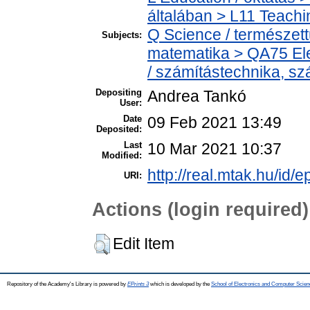
általában > L11 Teach
Q Science / természet
Subjects:
matematika > QA75 Ele
/ számítástechnika, 
Depositing
Andrea Tankó
User:
Date
09 Feb 2021 13:49
Deposited:
Last
10 Mar 2021 10:37
Modified:
http://real.mtak.hu/id/
URI:
Actions (login required)
Edit Item
Repository of the Academy's Library is powered by
EPrints 3
which is developed by the
School of Electronics and Computer Scien