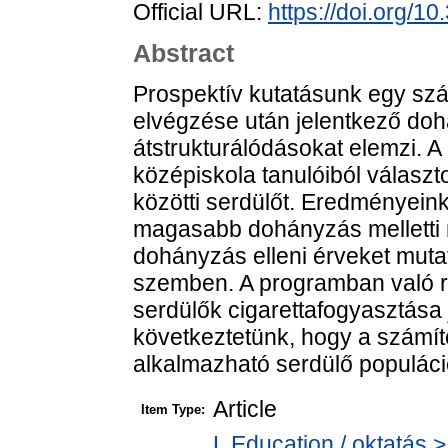
Official URL:
https://doi.org/1
Abstract
Prospektív kutatásunk egy sz
elvégzése után jelentkező doh
átstrukturálódásokat elemzi. 
középiskola tanulóiból választ
közötti serdülőt. Eredményein
magasabb dohányzás melletti 
dohányzás elleni érveket mut
szemben. A programban való 
serdülők cigarettafogyasztása 
következtetünk, hogy a számí
alkalmazható serdülő populáci
Article
Item Type:
L Education / oktatás >