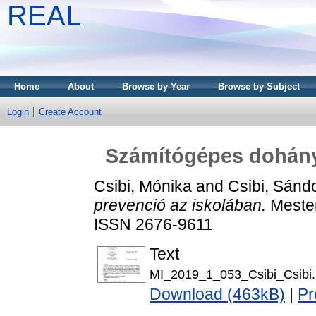
REAL
Home
About
Browse by Year
Browse by Subject
Login
Create Account
Számítógépes dohány
Csibi, Mónika
and
Csibi, Sánd
prevenció az iskolában.
Mesters
ISSN 2676-9611
Text
MI_2019_1_053_Csibi_Csibi.
Download (463kB)
|
Pr