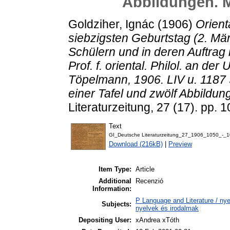
Abbildungen. M.
Goldziher, Ignác
(1906)
Orient
siebzigsten Geburtstag (2. M
Schülern und in deren Auftrag
Prof. f. oriental. Philol. an der
Töpelmann, 1906. LIV u. 1187 S
einer Tafel und zwölf Abbildung
Literaturzeitung, 27 (17). pp. 
Text
GI_Deutsche Literaturzeitung_27_1906_1050_-_1
Download (216kB)
|
Preview
Item Type:
Article
Additional
Recenzió
Information:
P Language and Literature / nyel
Subjects:
nyelvek és irodalmak
Depositing User:
xAndrea xTóth