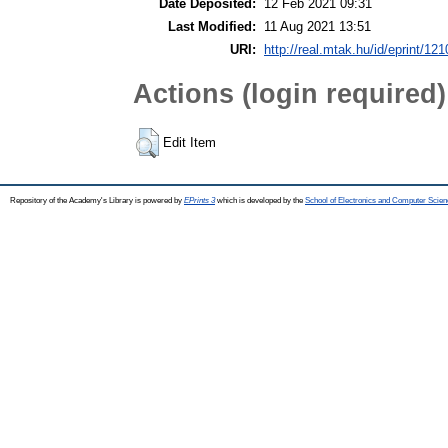
Date Deposited:
12 Feb 2021 09:31
Last Modified:
11 Aug 2021 13:51
URI:
http://real.mtak.hu/id/eprint/12
Actions (login required)
Edit Item
Repository of the Academy's Library is powered by
EPrints 3
which is developed by the
School of Electronics and Computer Scien