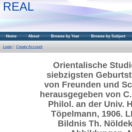
REAL
Home
About
Browse by Year
Browse by Subject
Login
Create Account
Orientalische Stud
siebzigsten Geburtst
von Freunden und Sch
herausgegeben von C. B
Philol. an der Univ. 
Töpelmann, 1906. LI
Bildnis Th. Nöldek