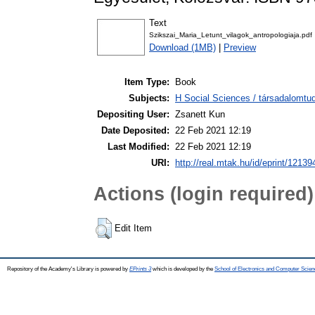
Text
Szikszai_Maria_Letunt_vilagok_antropologiaja.pdf
Download (1MB)
|
Preview
Item Type:
Book
Subjects:
H Social Sciences / társadalomt
Depositing User:
Zsanett Kun
Date Deposited:
22 Feb 2021 12:19
Last Modified:
22 Feb 2021 12:19
URI:
http://real.mtak.hu/id/eprint/12139
Actions (login required)
Edit Item
Repository of the Academy's Library is powered by
EPrints 3
which is developed by the
School of Electronics and Computer Scien