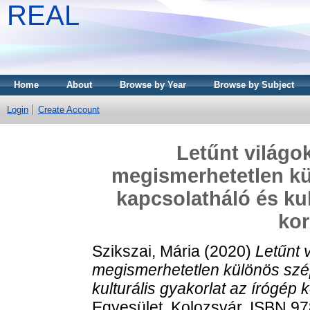
REAL
Home
About
Browse by Year
Browse by Subject
Login
Create Account
Letűnt világo
megismerhetetlen kü
kapcsolatháló és kul
ko
Szikszai, Mária
(2020)
Letűnt 
megismerhetetlen különös szép
kulturális gyakorlat az írógép
Egyesület, Kolozsvár. ISBN 