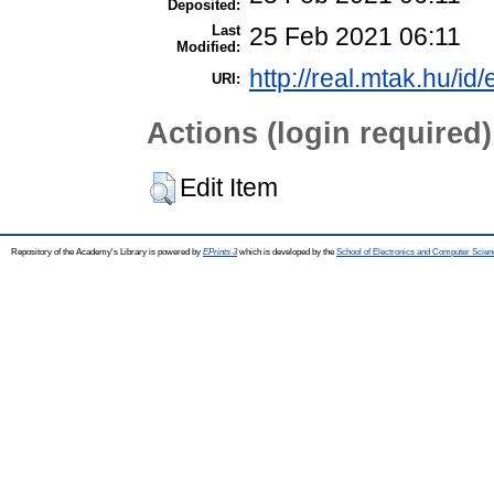
Deposited:
Last
25 Feb 2021 06:11
Modified:
http://real.mtak.hu/id
URI:
Actions (login required)
Edit Item
Repository of the Academy's Library is powered by
EPrints 3
which is developed by the
School of Electronics and Computer Scien