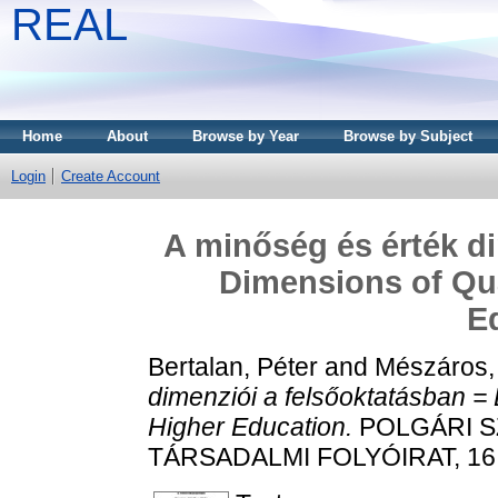
REAL
Home
About
Browse by Year
Browse by Subject
Login
Create Account
A minőség és érték di
Dimensions of Qua
E
Bertalan, Péter
and
Mészáros,
dimenziói a felsőoktatásban = 
Higher Education.
POLGÁRI S
TÁRSADALMI FOLYÓIRAT, 16 (4