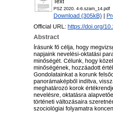
Text
PSZ 2020. 4-6.szam_14.pdf
Download (305kB)
|
Pr
Official URL:
https://doi.org/1
Abstract
Írásunk fő célja, hogy megviz
napjaink nevelési-oktatási para
minőségét. Célunk, hogy közel
minőségének, hozzáadott érté
Gondolatainkat a korunk felső
panorámaképből indítva, vis
meghatározó korok értékrendje
nevelésre, oktatásra alapvető
történeti változásaira szeretné
szociológiai folyamatra koncen