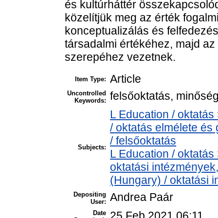
és kultúrháttér összekapcsolód
közelítjük meg az érték fogalm
konceptualizálás és felfedezés
társadalmi értékéhez, majd az 
szerepéhez vezetnek.
Article
Item Type:
Uncontrolled
felsőoktatás, minőség
Keywords:
L Education / oktatás
/ oktatás elmélete é
/ felsőoktatás
Subjects:
L Education / oktatás 
oktatási intézmények,
(Hungary) / oktatási
Depositing
Andrea Paár
User:
Date
25 Feb 2021 06:11