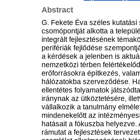
Abstract
G. Fekete Éva széles kutatási
csomópontját alkotta a telep
integrált fejlesztésének témakö
perifériák fejlődése szempontj
a kérdések a jelenben is aktuál
nemzetközi térben felértékelőd
erőforrásokra építkezés, vala
hálózatokba szerveződése. Ha
ellentétes folyamatok játszódta
iránynak az ütköztetésére, il
vállalkozik a tanulmány elméleti
mindenekelőtt az intézményesí
hatásait a fókuszba helyezve.
rámutat a fejlesztések terveze