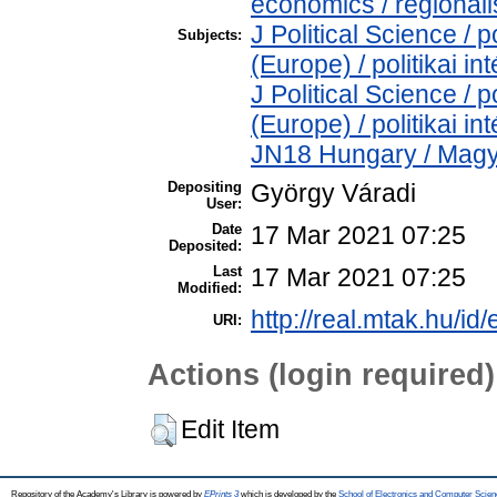
economics / regionál
J Political Science / po
Subjects:
(Europe) / politikai 
J Political Science / po
(Europe) / politikai 
JN18 Hungary / Mag
Depositing
György Váradi
User:
Date
17 Mar 2021 07:25
Deposited:
Last
17 Mar 2021 07:25
Modified:
http://real.mtak.hu/id
URI:
Actions (login required)
Edit Item
Repository of the Academy's Library is powered by
EPrints 3
which is developed by the
School of Electronics and Computer Scien