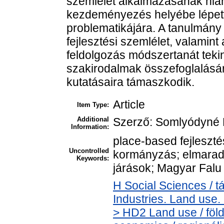
szemlélet alkalmazásának hián
kezdeményezés helyébe lépett
problematikájára. A tanulmány
fejlesztési szemlélet, valamint 
feldolgozás módszertanát teki
szakirodalmak összefoglalásár
kutatásaira támaszkodik.
Article
Item Type:
Additional
Szerző: Somlyódyné P
Information:
place-based fejlesztés
Uncontrolled
kormányzás; elmarad
Keywords:
járások; Magyar Fal
H Social Sciences /
Industries. Land use.
> HD2 Land use / föl