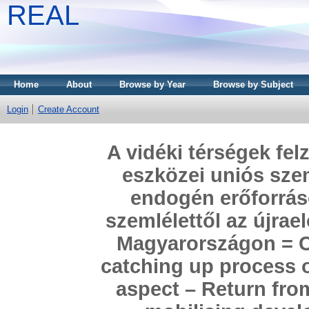
REAL
Home
About
Browse by Year
Browse by Subject
Login
Create Account
A vidéki térségek fel
eszközei uniós sze
endogén erőforráso
szemlélettől az újrae
Magyarországon = Co
catching up process o
aspect – Return fr