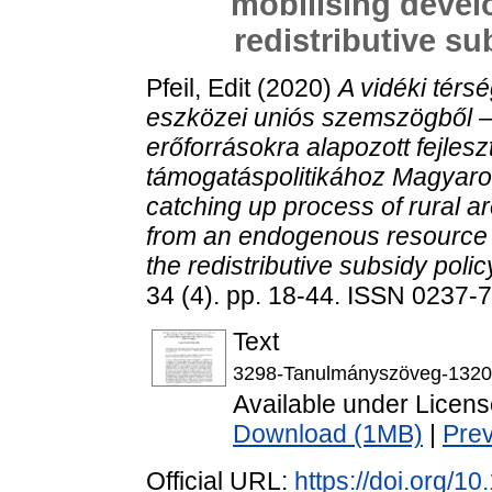
mobilising devel
redistributive s
Pfeil, Edit
(2020)
A vidéki térsé
eszközei uniós szemszögből –
erőforrásokra alapozott fejlesz
támogatáspolitikához Magyaror
catching up process of rural 
from an endogenous resource 
the redistributive subsidy poli
34 (4). pp. 18-44. ISSN 0237-7
Text
3298-Tanulmányszöveg-1320
Available under Licen
Download (1MB)
|
Pre
Official URL:
https://doi.org/1