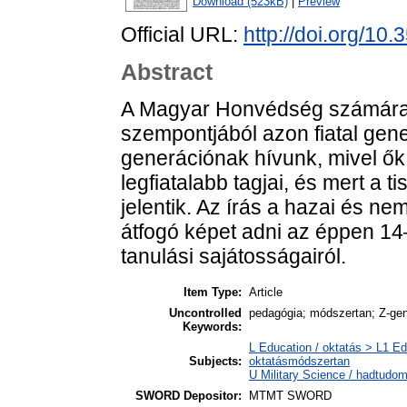
Download (523kB)
|
Preview
Official URL:
http://doi.org/10
Abstract
A Magyar Honvédség számára k
szempontjából azon fiatal gene
generációnak hívunk, mivel ők a
legfiatalabb tagjai, és mert a ti
jelentik. Az írás a hazai és n
átfogó képet adni az éppen 14
tanulási sajátosságairól.
Item Type:
Article
Uncontrolled
pedagógia; módszertan; Z-gen
Keywords:
L Education / oktatás > L1 Ed
Subjects:
oktatásmódszertan
U Military Science / hadtudom
SWORD Depositor:
MTMT SWORD