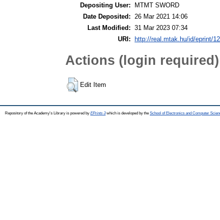
Depositing User:
MTMT SWORD
Date Deposited:
26 Mar 2021 14:06
Last Modified:
31 Mar 2023 07:34
URI:
http://real.mtak.hu/id/eprint/1
Actions (login required)
Edit Item
Repository of the Academy's Library is powered by
EPrints 3
which is developed by the
School of Electronics and Computer Scien