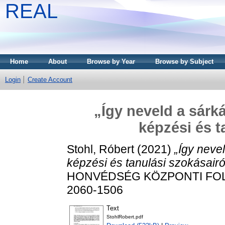
REAL
Home
About
Browse by Year
Browse by Subject
Login
Create Account
„Így neveld a sárk
képzési és t
Stohl, Róbert
(2021)
„Így neve
képzési és tanulási szokásairó
HONVÉDSÉG KÖZPONTI FOLYÓI
2060-1506
Text
StohlRobert.pdf