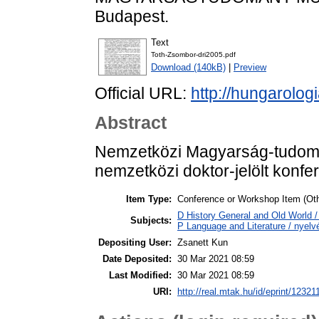
Budapest.
Text
Toth-Zsombor-dri2005.pdf
Download (140kB)
|
Preview
Official URL:
http://hungarolo
Abstract
Nemzetközi Magyarság-tudomá
nemzetközi doktor-jelölt konfe
Item Type:
Conference or Workshop Item (Oth
D History General and Old World / 
Subjects:
P Language and Literature / nyelvé
Depositing User:
Zsanett Kun
Date Deposited:
30 Mar 2021 08:59
Last Modified:
30 Mar 2021 08:59
URI:
http://real.mtak.hu/id/eprint/12321