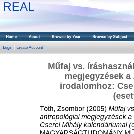
REAL
Home
About
Browse by Year
Browse by Subject
Login
Create Account
Műfaj vs. íráshaszná
megjegyzések a X
irodalomhoz: Cser
(ese
Tóth, Zsombor
(2005)
Műfaj vs
antropológiai megjegyzések a 
Cserei Mihály kalendáriumai (
MAGYARSÁGTUDOMÁNY MŰHELY