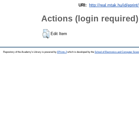
URI:
http://real.mtak.hu/id/eprin
Actions (login required)
Edit Item
Repository of the Academy's Library is powered by
EPrints 3
which is developed by the
School of Electronics and Computer Scien