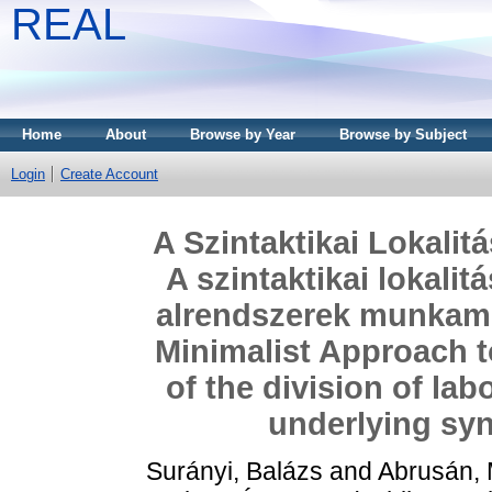
REAL
Home
About
Browse by Year
Browse by Subject
Login
Create Account
A Szintaktikai Lokalit
A szintaktikai lokalitá
alrendszerek munkame
Minimalist Approach t
of the division of la
underlying synt
Surányi, Balázs
and
Abrusán, 