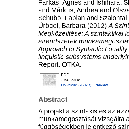
Farkas, Ágnes
and
Ishihara, S
and
Márkus, Andrea
and
Olsv
Schubö, Fabian
and
Szalontai
Ürögdi, Barbara
(2012)
A Szint
Megközelítése: A szintaktikai lok
alrendszerek munkamegosztásá
Approach to Syntactic Locality: 
linguistic subsystems underlying
Report. OTKA.
PDF
73537_ZJ1.pdf
Download (260kB)
|
Preview
Abstract
A projekt a szintaxis és az a
munkamegosztását vizsgálta a
függőségekben jelentkező szinta