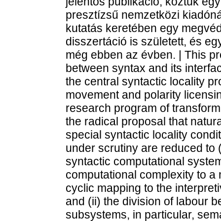
jelentős publikáció, köztük eg
presztízsű nemzetközi kiadónál
kutatás keretében egy megvéd
disszertáció is született, és eg
még ebben az évben. | This proj
between syntax and its interfa
the central syntactic locality p
movement and polarity licensin
research program of transforma
the radical proposal that natur
special syntactic locality condit
under scrutiny are reduced to (
syntactic computational system,
computational complexity to a
cyclic mapping to the interpre
and (ii) the division of labour
subsystems, in particular, sem