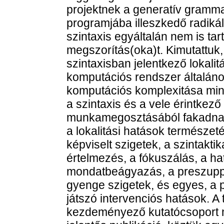
projektnek a generatív grammat
programjába illeszkedő radikál
szintaxis egyáltalán nem is tar
megszorítás(oka)t. Kimutattuk, 
szintaxisban jelentkező lokalitá
komputációs rendszer általáno
komputációs komplexitása mini
a szintaxis és a vele érintkez
munkamegosztásából fakadnak. 
a lokalitási hatások természetét
képviselt szigetek, a szintakti
értelmezés, a fókuszálás, a ha
mondatbeágyazás, a preszuppo
gyenge szigetek, és egyes, a
játszó intervenciós hatások. 
kezdeményező kutatócsoport 