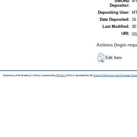
SWORD
M
Depositor:
Depositing User:
M
Date Deposited:
16
Last Modified:
30
URI:
htt
Actions (login requ
Edit Item
Repository of the Academy's Library is powered by
EPrints 3
which is developed by the
School of Electronics and Computer Scien