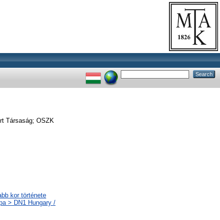
ért Társaság; OSZK
abb kor története
ópa > DN1 Hungary /