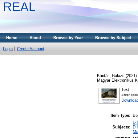
REAL
Home
About
Browse by Year
Browse by Subject
Login
Create Account
Kántás, Balázs
(2021)
Magyar Elektronikus K
Text
Szepnapoka
Download
Item Type:
Bo
D 
Subjects:
D 
Ma