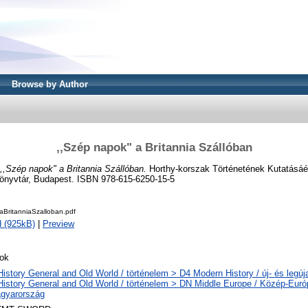
Browse by Author
,,Szép napok" a Britannia Szállóban
,,Szép napok" a Britannia Szállóban.
Horthy-korszak Történetének Kutatásá
önyvtár, Budapest. ISBN 978-615-6250-15-5
BritanniaSzalloban.pdf
 (925kB)
|
Preview
ok
History General and Old World / történelem > D4 Modern History / új- és legúj
History General and Old World / történelem > DN Middle Europe / Közép-Eur
gyarország