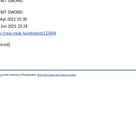
TMT SWORD
TMT SWORD
 Apr 2021 15:38
 Jun 2021 23:24
p://real.mtak.hu/id/eprint/123944
ired)
ce
at the University of Southampton.
More information and software credits
.