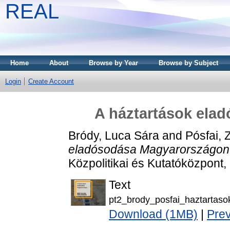
REAL
Home
About
Browse by Year
Browse by Subject
Login
Create Account
A háztartások ela
Bródy, Luca Sára
and
Pósfai,
eladósodása Magyarországon
Közpolitikai és Kutatóközpont
Text
pt2_brody_posfai_haztartaso
Download (1MB)
|
Pre