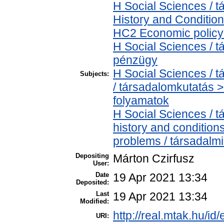
H Social Sciences /
History and Condition
HC2 Economic policy 
H Social Sciences / 
pénzügy
H Social Sciences /
Subjects:
/ társadalomkutatás 
folyamatok
H Social Sciences / 
history and condition
problems / társadalmi
Depositing
Márton Czirfusz
User:
Date
19 Apr 2021 13:34
Deposited:
Last
19 Apr 2021 13:34
Modified:
http://real.mtak.hu/id
URI: