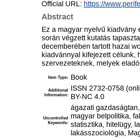
Official URL:
https://www.perif
Abstract
Ez a magyar nyelvű kiadvány e
során végzett kutatás tapasztal
decemberében tartott hazai wo
kiadvánnyal kifejezett célunk,
szervezeteknek, melyek eladó
Book
Item Type:
ISSN 2732-0758 (onli
Additional
Information:
BY-NC 4.0
ágazati gazdaságtan, 
magyar belpolitika, fa
Uncontrolled
Keywords:
statisztika, hitelügy, 
lakásszociológia, Ma