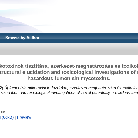
Browse by Author
otoxinok tisztítása, szerkezet-meghatározása és toxikol
structural elucidation and toxicological investigations of 
hazardous fumonisin mycotoxins.
2)
Új fumonizin mikotoxinok tisztítása, szerkezet-meghatározása és toxikológ
l elucidation and toxicological investigations of novel potentially hazardous f
.pdf
 (68kB)
|
Preview