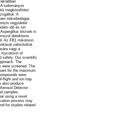
yakrabban
. A tudományos
tói megközelítést
zsgáltuk. A
ben mikrobiológiai
onizin vegyületet
ülési idő és ion
Aspergillus törzsek is
roszol detektoros
ól. Az FB1 mikotoxin
nikával valósítottuk
tására vagy a
c mycotoxin of
 safety. Our scientific
approach. The
ary were screened. The
iques for the maximum
n compounds were
flight and ion trap
be also produce
 Aerosol Detector
sed samples.
ial using a novel
fication process may
nd for studies related