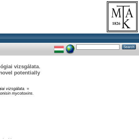
ógiai vizsgálata.
novel potentially
iai vizsgálata. =
umonisin mycotoxins.