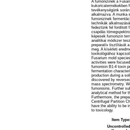
A fumonizinek a Fusar
kukoricatermékekben f
tevékenységünk során e
alkalmazva. A munka s
fumonizinek fermentáci
technikák alkalmazásáv
fedeztünk fel fordított
csapdás tömegspektrome
képesek fumonizin ter
analitikai módszer tes
preparatív tisztítását 
meg. A kísérleti eredmé
toxikológiához kapcsol
Fusarium mold species,
activities were focuse
fumonisin B1-4 toxin pr
fermentation character
production during a so
discovered by reversed
mass spectrometry. We d
fumonisins. Further su
analytical method for 
Furthermore, the prepa
Centrifugal Partition 
have the ability to be
to toxicology.
Item Type
Uncontrolle