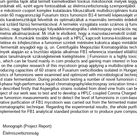
ium gomba fajok által termelt kiemelkedően toxikus mikotoxinok melyek legg
ordulnak elő, ezért egyre fontosabbak az élelmiszerbiztonság szempontjából
 mikotoxin csoport komplex kutatására fókuszáltunk multidiszciplináris kuta
orán 60 magyarországi Fusarium törzs fumonizin B1-4 termelő képességét vi
ós karakterisztikáját felvettük és optimalizáltuk a maximális termelés érdeké
al szilárd fázisú fermentációval. A termelés vizsgálata során számos új fum
 fázisú, nagy hatékonyságú folyadékkromatográfia / elektrospray ionizációs rep
tria alkalmazásával. Mi írtuk le elsőként, hogy a mazsolaszemekről izolált 
melésre. A munkánk további témája volt a HPLC kapcsolt korona-kisüléses ae
ztelése és kifejlesztése a fumonisin szintek mérésére kukorica alapú mintákb
a fermentált anyagból egy új, un. Centrifugális Megoszlási Kromatográfiás tech
nyek alapján ez a tisztítási eljárás alkalmas FB1 referencia standard előállí
atos tanulmányok szükségleteinek kielégítésére. | Fumonisin is a highly toxi
 which can be found mainly in corn products and gaining main interest in food
d on the complex research of this mycotoxin group applying a multidiscipline 
oducing capacities of 60 strains of Fusarium verticillioides isolated in Hung
istics of fumonisins were examined and optimized with microbiological techn
lid state fermentation. During production testing a number of novel fumonisi
-phase high-performance liquid chromatography/electrospray ionization time-of-
escribed firstly that Aspergillus strains isolated from dried vine fruits can 
bject of our work was to test and to develop a HPLC coupled Corona Charged
the fumonisin measurements and to detect the level of fumonisins in corn-ba
rative purification of FB1 mycotoxin was carried out from the fermented mater
Chromatographic technique. Regarding the experimental results, the whole puri
 implemented for FB1 analytical standard production or to produce pure compou
:
Monograph (Project Report)
d
Élelmiszerbiztonság