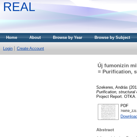
REAL
Home
About
Browse by Year
Browse by Subject
Login
Create Account
Új fumonizin mik
= Purification, 
Szekeres, András
(201
Purification, structura
Project Report. OTKA.
PDF
76859_ZJ1
Download
Abstract