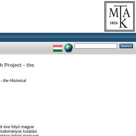
 Project - the
- the Historical
 öt éve folyó magyar
s tudományos kutatási
kban feltárt régészeti