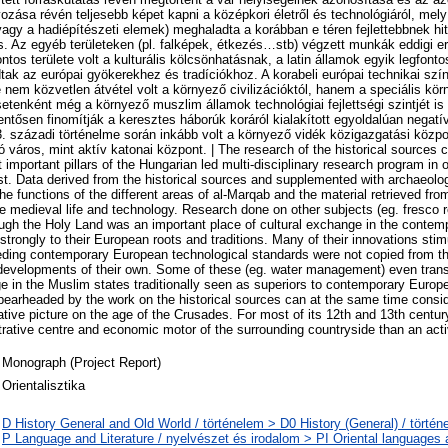
ása révén teljesebb képet kapni a középkori életről és technológiáról, mel
vagy a hadiépítészeti elemek) meghaladta a korábban e téren fejlettebbnek hit
is. Az egyéb területeken (pl. falképek, étkezés…stb) végzett munkák eddigi e
ontos területe volt a kulturális kölcsönhatásnak, a latin államok egyik legfo
tak az európai gyökerekhez és tradíciókhoz. A korabeli európai technikai sz
e nem közvetlen átvétel volt a környező civilizációktól, hanem a speciális körny
esetenként még a környező muszlim államok technológiai fejlettségi szintjét i
ntősen finomítják a keresztes háborúk koráról kialakított egyoldalúan negatív
. századi történelme során inkább volt a környező vidék közigazgatási közp
ó város, mint aktív katonai központ. | The research of the historical sources
important pillars of the Hungarian led multi-disciplinary research program in o
st. Data derived from the historical sources and supplemented with archaeolo
the functions of the different areas of al-Marqab and the material retrieved fr
the medieval life and technology. Research done on other subjects (eg. fresco
ough the Holy Land was an important place of cultural exchange in the contemp
strongly to their European roots and traditions. Many of their innovations stim
ding contemporary European technological standards were not copied from th
e developments of their own. Some of these (eg. water management) even trans
 in the Muslim states traditionally seen as superiors to contemporary Europe.
spearheaded by the work on the historical sources can at the same time conside
ative picture on the age of the Crusades. For most of its 12th and 13th centur
trative centre and economic motor of the surrounding countryside than an activ
Monograph (Project Report)
Orientalisztika
D History General and Old World / történelem > D0 History (General) / történ
P Language and Literature / nyelvészet és irodalom > PI Oriental languages an