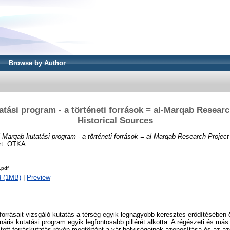
Browse by Author
atási program - a történeti források = al-Marqab Research
Historical Sources
l-Marqab kutatási program - a történeti források = al-Marqab Research Project 
rt. OTKA.
.pdf
d (1MB)
|
Preview
 forrásait vizsgáló kutatás a térség egyik legnagyobb keresztes erődítésében
ináris kutatási program egyik legfontosabb pillérét alkotta. A régészeti és má
ett forráskutatás révén megtörtént a vár helyiségeinek azonosítása és az azo