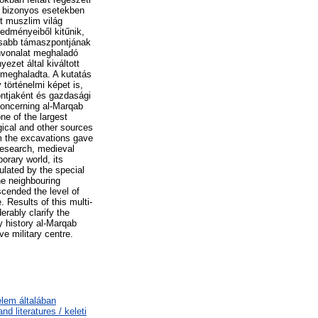
y bizonyos esetekben
t muszlim világ
redményeiből kitűnik,
ntosabb támaszpontjának
ínvonalat meghaladó
ezet által kiváltott
s meghaladta. A kutatás
 történelmi képet is,
ontjaként és gazdasági
 concerning al-Marqab
ne of the largest
gical and other sources
om the excavations gave
 research, medieval
orary world, its
ulated by the special
e neighbouring
cended the level of
 Results of this multi-
rably clarify the
y history al-Marqab
e military centre.
elem általában
d literatures / keleti