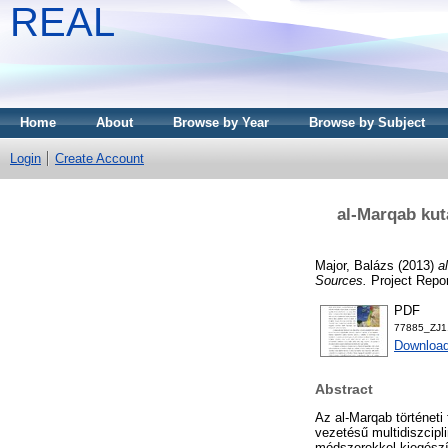
REAL
Home
About
Browse by Year
Browse by Subject
Login
Create Account
al-Marqab kut
Major, Balázs
(2013)
a
Sources.
Project Repo
PDF
77885_ZJ1
Downloa
Abstract
Az al-Marqab történeti
vezetésű multidiszcipl
módszerekkel kiegészít