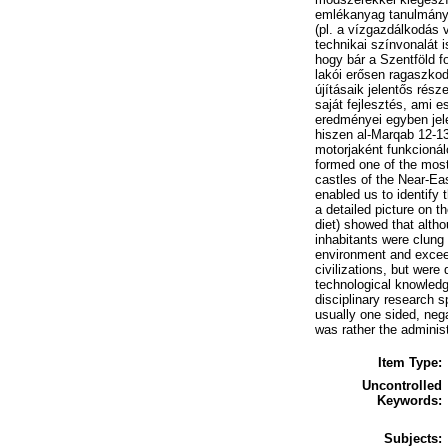
emlékanyag tanulmányoz
(pl. a vízgazdálkodás 
technikai színvonalát 
hogy bár a Szentföld f
lakói erősen ragaszkod
újításaik jelentős rész
saját fejlesztés, ami 
eredményei egyben jele
hiszen al-Marqab 12-13
motorjaként funkcionál
formed one of the most 
castles of the Near-Ea
enabled us to identify 
a detailed picture on 
diet) showed that alth
inhabitants were clung 
environment and excee
civilizations, but wer
technological knowledge
disciplinary research 
usually one sided, neg
was rather the adminis
Item Type:
Uncontrolled
Keywords:
Subjects: