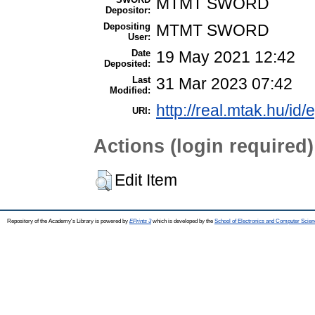
MTMT SWORD
Depositor:
Depositing
MTMT SWORD
User:
Date
19 May 2021 12:42
Deposited:
Last
31 Mar 2023 07:42
Modified:
http://real.mtak.hu/id
URI:
Actions (login required)
Edit Item
Repository of the Academy's Library is powered by
EPrints 3
which is developed by the
School of Electronics and Computer Scien