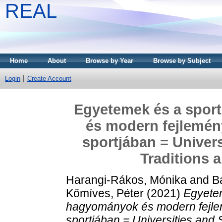
REAL
Home
About
Browse by Year
Browse by Subject
Login
Create Account
Egyetemek és a spor
és modern fejlemén
sportjában = Univers
Traditions 
Harangi-Rákos, Mónika
and
B
Kőmíves, Péter
(2021)
Egyetem
hagyományok és modern fejle
sportjában = Universities and 