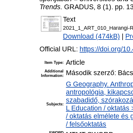
Trends.
GRADUS, 8 (1). pp. 1
Text
2021_1_ART_010_Harangi-R
Download (474kB)
|
Pr
Official URL:
https://doi.org/
Article
Item Type:
Additional
Második szerző: Bác
Information:
G Geography. Anthropo
antropológia, kikapcs
szabadidő, szórakoz
Subjects:
L Education / oktatás
/ oktatás elmélete és
/ felsőoktatás
SWORD