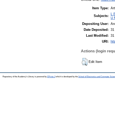
Item Type:
Art
L 
Subjects:
U 
Depositing User:
An
Date Deposited:
31
Last Modified:
31
URI:
htt
Actions (login requ
Edit Item
Repository of the Academy's Library is powered by
EPrints 3
which is developed by the
School of Electronics and Computer Scien