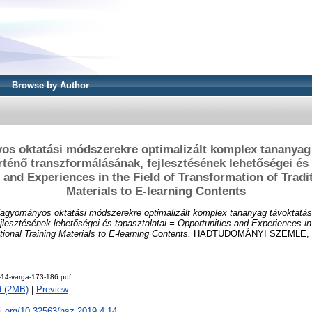
Browse by Author
s oktatási módszerekre optimalizált komplex tananyag 
ténő transzformálásának, fejlesztésének lehetőségei és 
 and Experiences in the Field of Transformation of Tradit
Materials to E-learning Contents
agyományos oktatási módszerekre optimalizált komplex tananyag távoktatás
jlesztésének lehetőségei és tapasztalatai = Opportunities and Experiences in 
tional Training Materials to E-learning Contents.
HADTUDOMÁNYI SZEMLE, 12 
-14-varga-173-186.pdf
d (2MB)
|
Preview
oi.org/10.32563/hsz.2019.4.14