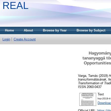
REAL
Home
About
Browse by Year
Browse by Subject
Login
Create Account
Hagyományo
tananyaggá tör
Opportunities
Varga, Tamás
(2019)
H
transzformálásának, fe
Transformation of Tradi
ISSN 2060-0437
Text
hsz-2019-4
Downloa
Official URL:
https://d