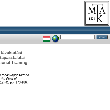
távoktatási
tapasztalatai =
ional Training
i tananyaggá történő
the Field of
(4). pp. 173-186.