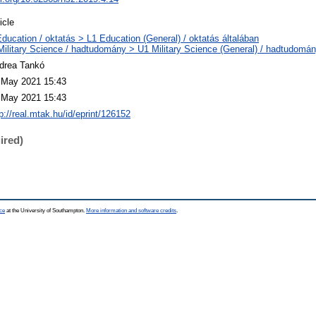
icle
Education / oktatás > L1 Education (General) / oktatás általában
Military Science / hadtudomány > U1 Military Science (General) / hadtudomán
drea Tankó
 May 2021 15:43
 May 2021 15:43
p://real.mtak.hu/id/eprint/126152
ired)
ce
at the University of Southampton.
More information and software credits
.